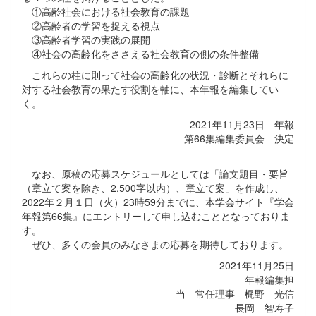
①高齢社会における社会教育の課題
②高齢者の学習を捉える視点
③高齢者学習の実践の展開
④社会の高齢化をささえる社会教育の側の条件整備
これらの柱に則って社会の高齢化の状況・診断とそれらに
対する社会教育の果たす役割を軸に、本年報を編集してい
く。
2021年11月23日 年報
第66集編集委員会 決定
なお、原稿の応募スケジュールとしては「論文題目・要旨
（章立て案を除き、2,500字以内）、章立て案」を作成し、
2022年２月１日（火）23時59分までに、本学会サイト『学会
年報第66集』にエントリーして申し込むこととなっておりま
す。
ぜひ、多くの会員のみなさまの応募を期待しております。
2021年11月25日
年報編集担
当 常任理事 梶野 光信
長岡 智寿子