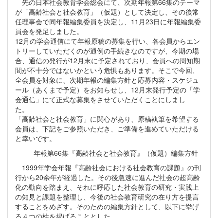
先の日本社会教育学会総会にて、次期年報第66集のテーマ
が「高齢社会と社会教育」（仮題）として決定し、その後常
任理事会で同年報編集委員を決定し、11月23日に年報編集委
員会を発足しました。
12月の学会通信にて年報原稿の募集を行い、各会員からエン
トリーしていただくのが通例の手続きなのですが、今期の場
合、通信の発行が12月末に予定されており、会員への周知期
間が不十分ではないかという危惧もあります。そこで今回、
全会員を対象に、次期年報の編集方針と応募内容・スケジュ
ール（あくまで予定）をお知らせし、12月末発行予定の「学
会通信」にて正式な募集をさせていただくことにしまし
た。
「高齢社会と社会教育」に関心があり、原稿執筆を希望する
会員は、下記をご参照いただき、ご準備を進めていただける
と幸いです。
年報第66集『高齢社会と社会教育』（仮題）編集方針
1999年学会年報『高齢社会における社会教育の課題』の刊
行から20余年が経過した。その後急速に進んだ社会の超高齢
化の動向を踏まえ、それに呼応した社会教育の研究・実践上
の知見と課題を整理し、今後の社会教育研究の在り方を提言
することをめざす。そのための編集方針として、以下に挙げ
る４つの柱を掲げることとした。