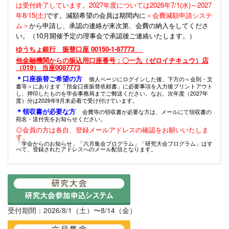
は受付終了しています。2027年度については2026年7/1(水)～2027
年8/15(土)
です。減額希望の会員は期間内に
＜会費減額申請システ
ム＞
から申請し、承認の連絡が来次第、会費の納入をしてくださ
い。（10月開催予定の理事会で承認後ご連絡いたします。）
ゆうちょ銀行 振替口座 00150-1-87773
他金融機関からの振込用口座番号：〇一九（ゼロイチキュウ）店
（019） 当座0087773
＊口座振替ご希望の方
個人ページにログインした後、下方の＜会則・文
書等＞にあります「預金口座振替依頼書」に必要事項を入力後プリントアウト
し、押印したものを学会事務局までご郵送ください。なお、次年度（2027年
度）分は2026年9月末必着で受け付けています。
＊領収書が必要な方
会費等の領収書が必要な方は、メールにて領収書の
宛名・送付先をお知らせください。
◎会員の方は各自、登録メールアドレスの確認をお願いいたしま
す。
「学会からのお知らせ」「六月集会プログラム」「研究大会プログラム」はす
べて、登録されたアドレスへのメール配信となります。
受付期間：2026/8/1（土）〜8/14（金）