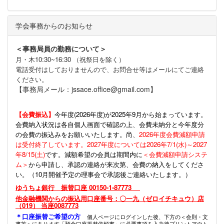
学会事務からのお知らせ
＜事務局員の勤務について＞
月・木10:30~16:30 （祝祭日を除く）
電話受付はしておりませんので、お問合せ等はメールにてご連絡
ください。
【事務局メール：jssace.office@gmail.com】
【会費振込】
今年度(
2026年度)が2025年9月から始まっています。
会費納入状況は各自個人画面で確認の上、会費未納分と今年度分
の会費の振込みをお願いいたします。尚、
2026年度会費減額申請
は受付終了しています。2027年度については2026年7/1(水)～2027
年8/15(土)
です。減額希望の会員は期間内に
＜会費減額申請システ
ム＞
から申請し、承認の連絡が来次第、会費の納入をしてくださ
い。（10月開催予定の理事会で承認後ご連絡いたします。）
ゆうちょ銀行 振替口座 00150-1-87773
他金融機関からの振込用口座番号：〇一九（ゼロイチキュウ）店
（019） 当座0087773
＊口座振替ご希望の方
個人ページにログインした後、下方の＜会則・文
書等＞にあります「預金口座振替依頼書」に必要事項を入力後プリントアウト