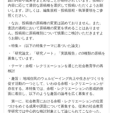
践の内容や成果をまとめることが期待されています。投稿の
内容に応じて適切な原稿種を選択して投稿いただくようお願
いします。詳しくは、編集規程・投稿規程・執筆要領をご参
照ください。
・なお、投稿後の原稿種の変更は認めておりません。また、
査読の過程において原稿種の変更を求めることはありませ
ん。投稿前に原稿種別について慎重にご検討いただきますよ
うお願いします。
＜特集＞（以下の特集テーマに基づいた論文）
・「研究論文」「研究ノート」「実践報告」の3種類の原稿を
募集しています。
・テーマ：余暇・レクリエーションを通じた社会教育学の再
検討
・趣旨： 地域住民のウェルビーイング向上や生きがづくりを
促す活動の一つとして、いわゆる余暇・レクリエーションが
存在する。本特集では、余暇・レクリエーションの形成的側
面に着目し、以下のような趣旨の論考を広く募集する。
第一に、社会教育における余暇・レクリエーションの位置
づけをめぐる成果や課題について募集する。従来の社会教育
学研究では中心的な検討対象として論じられてこなかった、