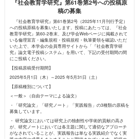
『社会教育学研究』第61巻第2号への投稿原
稿の募集
『社会教育学研究』第61巻第2号（2025年11月刊行予定）
への投稿原稿を募集いたします。投稿にあたっては、『社会
教育学研究』第60-2巻末、及び学会Webページに掲載されて
いる倫理宣言・編集規程・投稿規程・執筆要領を確認いただ
いた上で、本学会の会員専用サイトから「『社会教育学研
究』論文電子投稿システム」を用いて、下記の受付期間の間
にご投稿ください。
【投稿原稿受付期間】
2025年5月1日（木）～2025 年5月31日（土）
【原稿種別について】
＜一般＞（自由テーマによる論文）
・「研究論文」「研究ノート」「実践報告」の3種類の原稿を
募集しています。
・ 研究論文においては研究上の独創性や学術的貢献の高さ
が、研究ノートにおいては各主題に関して適切なアプローチ
がなされていることが、実践報告は単なる実践紹介でなく実