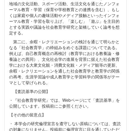
地域の文化活動、スポーツ活動、生活文化を通じたノンフォ
ーマル教育・学習（保育や学校教育との連携を含む）、もし
くは家庭や個人の趣味活動やメディア接触といったインフォ
ーマル教育・学習を取り上げ、「楽しむ」「遊ぶ」を主目的
とする実践や議論を社会教育学研究と架橋していく論考を想
定する。
第二に、余暇・レクリエーションの検討を通じて明らかと
なる「社会教育学」の枠組みをめぐる課題についてである。
例えば、自己教育概念の再検討（教育学における教養論・修
養論との異同）、文化社会学の進展を背景に据えた社会教育
学における大衆文化観・消費文化観・メディア観等の更新、
余暇・レクリエーションを通した社会教育学と教育学の関係
の再考、生涯学習論や成人教育学と学習科学の関係等がテー
マとして挙げられる。
【査読基準の公開】
・『社会教育学研究』では、Webページにて「査読基準」を
公開しています。投稿前にご参照ください。
【その他の留意点】
・ 本学会の研究倫理宣言を遵守しない原稿については、査読
の対象になりません。投稿前に倫理宣言に目を通していただ