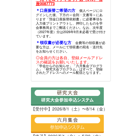
座0087773
＊口座振替ご希望の方
個人ページにロ
グインした後、下方の＜会則・文書等＞にあ
ります「預金口座振替依頼書」に必要事項を
入力後プリントアウトし、押印したものを学
会事務局までご郵送ください。なお、次年度
（2027年度）分は2026年9月末必着で受け付け
ています。
＊領収書が必要な方
会費等の領収書が必
要な方は、メールにて領収書の宛名・送付先
をお知らせください。
◎会員の方は各自、登録メールアドレ
スの確認をお願いいたします。
「学会からのお知らせ」「六月集会プログラ
ム」「研究大会プログラム」はすべて、登録
されたアドレスへのメール配信となります。
【受付中】2026/8/1（土）〜8/14（金）
【終了】2026/5/1（金）〜5/20（水）