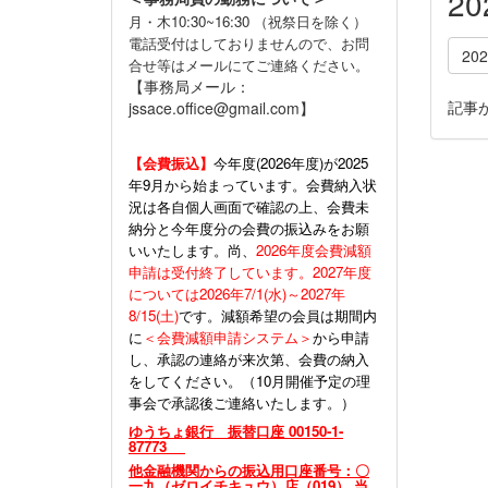
2
月・木10:30~16:30 （祝祭日を除く）
電話受付はしておりませんので、お問
20
合せ等はメールにてご連絡ください。
【事務局メール：
記事
jssace.office@gmail.com】
【会費振込】
今年度(
2026年度)が2025
年9月から始まっています。会費納入状
況は各自個人画面で確認の上、会費未
納分と今年度分の会費の振込みをお願
いいたします。尚、
2026年度会費減額
申請は受付終了しています。2027年度
については2026年7/1(水)～2027年
8/15(土)
です。減額希望の会員は期間内
に
＜会費減額申請システム＞
から申請
し、承認の連絡が来次第、会費の納入
をしてください。（10月開催予定の理
事会で承認後ご連絡いたします。）
ゆうちょ銀行 振替口座 00150-1-
87773
他金融機関からの振込用口座番号：〇
一九（ゼロイチキュウ）店（019） 当