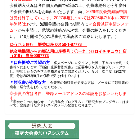
会費納入状況は各自個人画面で確認の上、会費未納分と今年度分
の会費の振込みをお願いいたします。尚、
2026年度会費減額申請
は受付終了しています。2027年度については2026年7/1(水)～2027
年8/15(土)
です。減額希望の会員は期間内に
＜会費減額申請システ
ム＞
から申請し、承認の連絡が来次第、会費の納入をしてくださ
い。（10月開催予定の理事会で承認後ご連絡いたします。）
ゆうちょ銀行 振替口座 00150-1-87773
他金融機関からの振込用口座番号：〇一九（ゼロイチキュウ）店
（019） 当座0087773
＊口座振替ご希望の方
個人ページにログインした後、下方の＜会則・文
書等＞にあります「預金口座振替依頼書」に必要事項を入力後プリントアウト
し、押印したものを学会事務局までご郵送ください。なお、次年度（2027年
度）分は2026年9月末必着で受け付けています。
＊領収書が必要な方
会費等の領収書が必要な方は、メールにて領収書の
宛名・送付先をお知らせください。
◎会員の方は各自、登録メールアドレスの確認をお願いいたしま
す。
「学会からのお知らせ」「六月集会プログラム」「研究大会プログラム」はす
べて、登録されたアドレスへのメール配信となります。