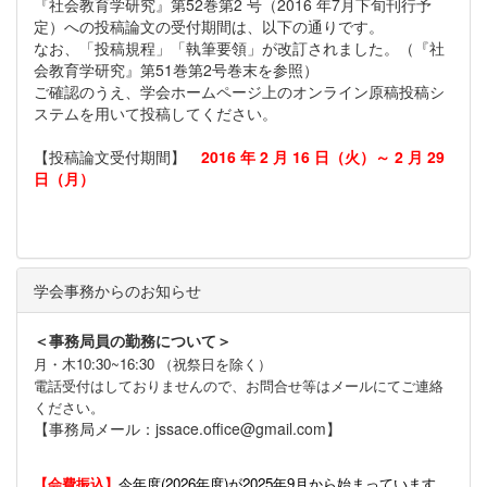
『社会教育学研究』第52巻第2 号（2016 年7月下旬刊行予
定）への投稿論文の受付期間は、以下の通りです。
なお、「投稿規程」「執筆要領」が改訂されました。（『社
会教育学研究』第51巻第2号巻末を参照）
ご確認のうえ、学会ホームページ上のオンライン原稿投稿シ
ステムを用いて投稿してください。
【投稿論文受付期間】
2016 年 2 月 16 日（火）～ 2 月 29
日（月）
学会事務からのお知らせ
＜事務局員の勤務について＞
月・木10:30~16:30 （祝祭日を除く）
電話受付はしておりませんので、お問合せ等はメールにてご連絡
ください。
【事務局メール：jssace.office@gmail.com】
【会費振込】
今年度(
2026年度)が2025年9月から始まっています。