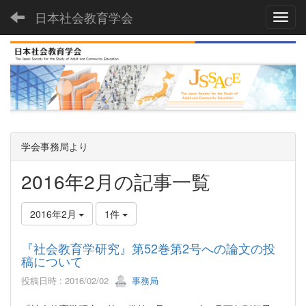
日本社会教育学会
Toggl
学会事務局より
2016年2月の記事一覧
2016年2月
1件
『社会教育学研究』第52巻第2号への論文の投
稿について
投稿日時 : 2016/02/02
事務局