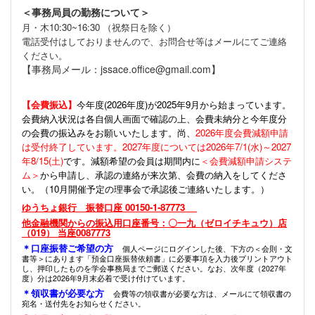
＜事務局員の勤務について＞
月・木10:30~16:30 （祝祭日を除く）
電話受付はしておりませんので、お問合せ等はメールにてご連絡
ください。
【事務局メール：jssace.office@gmail.com】
【会費振込】
今年度(
2026年度)が2025年9月から始まっています。
会費納入状況は各自個人画面で確認の上、会費未納分と今年度分
の会費の振込みをお願いいたします。尚、
2026年度会費減額申請
は受付終了しています。2027年度については2026年7/1(水)～2027
年8/15(土)
です。減額希望の会員は期間内に
＜会費減額申請システ
ム＞
から申請し、承認の連絡が来次第、会費の納入をしてくださ
い。（10月開催予定の理事会で承認後ご連絡いたします。）
ゆうちょ銀行 振替口座 00150-1-87773
他金融機関からの振込用口座番号：〇一九（ゼロイチキュウ）店
（019） 当座0087773
＊口座振替ご希望の方
個人ページにログインした後、下方の＜会則・文
書等＞にあります「預金口座振替依頼書」に必要事項を入力後プリントアウト
し、押印したものを学会事務局までご郵送ください。なお、次年度（2027年
度）分は2026年9月末必着で受け付けています。
＊領収書が必要な方
会費等の領収書が必要な方は、メールにて領収書の
宛名・送付先をお知らせください。