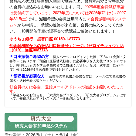
会費納入状況は各自個人画面で確認の上、会費未納分と今年度分
の会費の振込みをお願いいたします。尚、
2026年度会費減額申請
は受付終了しています。2027年度については2026年7/1(水)～2027
年8/15(土)
です。減額希望の会員は期間内に
＜会費減額申請システ
ム＞
から申請し、承認の連絡が来次第、会費の納入をしてくださ
い。（10月開催予定の理事会で承認後ご連絡いたします。）
ゆうちょ銀行 振替口座 00150-1-87773
他金融機関からの振込用口座番号：〇一九（ゼロイチキュウ）店
（019） 当座0087773
＊口座振替ご希望の方
個人ページにログインした後、下方の＜会則・文
書等＞にあります「預金口座振替依頼書」に必要事項を入力後プリントアウト
し、押印したものを学会事務局までご郵送ください。なお、次年度（2027年
度）分は2026年9月末必着で受け付けています。
＊領収書が必要な方
会費等の領収書が必要な方は、メールにて領収書の
宛名・送付先をお知らせください。
◎会員の方は各自、登録メールアドレスの確認をお願いいたしま
す。
「学会からのお知らせ」「六月集会プログラム」「研究大会プログラム」はす
べて、登録されたアドレスへのメール配信となります。
受付期間：2026/8/1（土）〜8/14（金）