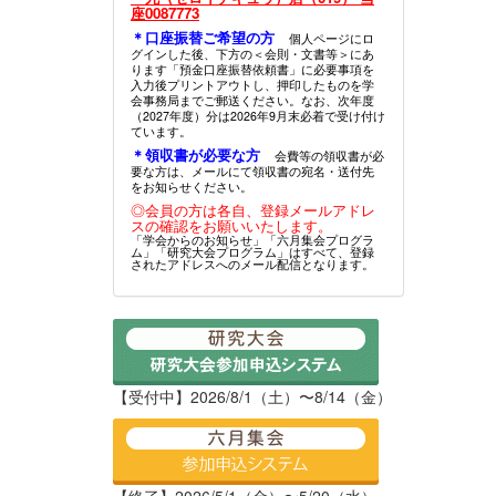
座0087773
＊口座振替ご希望の方
個人ページにロ
グインした後、下方の＜会則・文書等＞にあ
ります「預金口座振替依頼書」に必要事項を
入力後プリントアウトし、押印したものを学
会事務局までご郵送ください。なお、次年度
（2027年度）分は2026年9月末必着で受け付け
ています。
＊領収書が必要な方
会費等の領収書が必
要な方は、メールにて領収書の宛名・送付先
をお知らせください。
◎会員の方は各自、登録メールアドレ
スの確認をお願いいたします。
「学会からのお知らせ」「六月集会プログラ
ム」「研究大会プログラム」はすべて、登録
されたアドレスへのメール配信となります。
【受付中】2026/8/1（土）〜8/14（金）
【終了】2026/5/1（金）〜5/20（水）