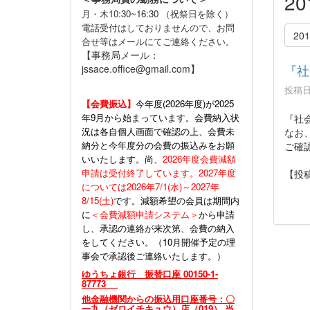
2
月・木10:30~16:30 （祝祭日を除く）
電話受付はしておりませんので、お問
20
合せ等はメールにてご連絡ください。
【事務局メール：
『社
jssace.office@gmail.com】
投稿日時
【会費振込】
今年度(
2026年度)が2025
年9月から始まっています。会費納入状
『社
況は各自個人画面で確認の上、会費未
なお
納分と今年度分の会費の振込みをお願
ご確
いいたします。尚、
2026年度会費減額
申請は受付終了しています。2027年度
【投
については2026年7/1(水)～2027年
8/15(土)
です。減額希望の会員は期間内
に
＜会費減額申請システム＞
から申請
し、承認の連絡が来次第、会費の納入
をしてください。（10月開催予定の理
事会で承認後ご連絡いたします。）
ゆうちょ銀行 振替口座 00150-1-
87773
他金融機関からの振込用口座番号：〇
一九（ゼロイチキュウ）店（019） 当