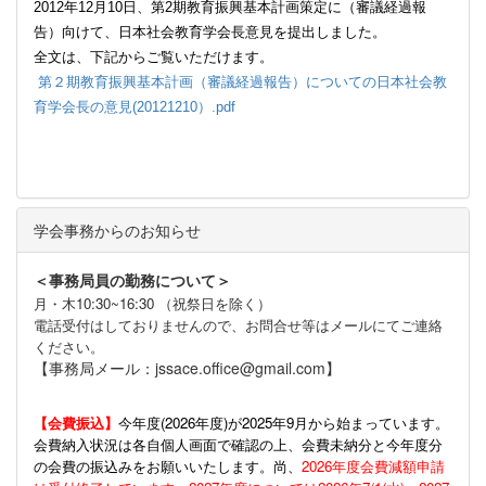
2012
年
12
月
10
日、第
2
期教育振興基本計画策定に（審議経過報
告）向けて、日本社会教育学会長意見を提出しました。
全文は、下記からご覧いただけます。
第２期教育振興基本計画（審議経過報告）についての日本社会教
育学会長の意見(20121210）.pdf
学会事務からのお知らせ
＜事務局員の勤務について＞
月・木10:30~16:30 （祝祭日を除く）
電話受付はしておりませんので、お問合せ等はメールにてご連絡
ください。
【事務局メール：jssace.office@gmail.com】
【会費振込】
今年度(
2026年度)が2025年9月から始まっています。
会費納入状況は各自個人画面で確認の上、会費未納分と今年度分
の会費の振込みをお願いいたします。尚、
2026年度会費減額申請