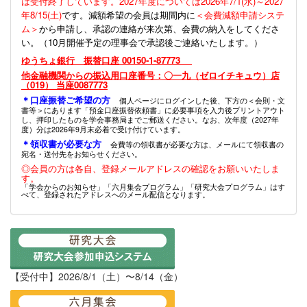
は受付終了しています。2027年度については2026年7/1(水)～2027
年8/15(土)
です。減額希望の会員は期間内に
＜会費減額申請システ
ム＞
から申請し、承認の連絡が来次第、会費の納入をしてくださ
い。（10月開催予定の理事会で承認後ご連絡いたします。）
ゆうちょ銀行 振替口座 00150-1-87773
他金融機関からの振込用口座番号：〇一九（ゼロイチキュウ）店
（019） 当座0087773
＊口座振替ご希望の方
個人ページにログインした後、下方の＜会則・文
書等＞にあります「預金口座振替依頼書」に必要事項を入力後プリントアウト
し、押印したものを学会事務局までご郵送ください。なお、次年度（2027年
度）分は2026年9月末必着で受け付けています。
＊領収書が必要な方
会費等の領収書が必要な方は、メールにて領収書の
宛名・送付先をお知らせください。
◎会員の方は各自、登録メールアドレスの確認をお願いいたしま
す。
「学会からのお知らせ」「六月集会プログラム」「研究大会プログラム」はす
べて、登録されたアドレスへのメール配信となります。
【受付中】2026/8/1（土）〜8/14（金）