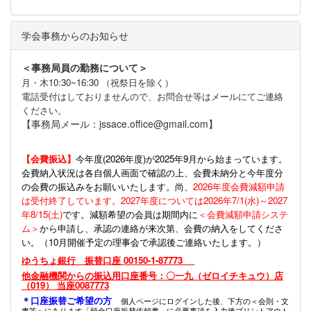
学会事務からのお知らせ
＜事務局員の勤務について＞
月・木10:30~16:30 （祝祭日を除く）
電話受付はしておりませんので、お問合せ等はメールにてご連絡
ください。
【事務局メール：jssace.office@gmail.com】
【会費振込】
今年度(
2026年度)が2025年9月から始まっています。
会費納入状況は各自個人画面で確認の上、会費未納分と今年度分
の会費の振込みをお願いいたします。尚、
2026年度会費減額申請
は受付終了しています。2027年度については2026年7/1(水)～2027
年8/15(土)
です。減額希望の会員は期間内に
＜会費減額申請システ
ム＞
から申請し、承認の連絡が来次第、会費の納入をしてくださ
い。（10月開催予定の理事会で承認後ご連絡いたします。）
ゆうちょ銀行 振替口座 00150-1-87773
他金融機関からの振込用口座番号：〇一九（ゼロイチキュウ）店
（019） 当座0087773
＊口座振替ご希望の方
個人ページにログインした後、下方の＜会則・文
書等＞にあります「預金口座振替依頼書」に必要事項を入力後プリントアウト