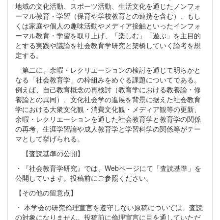
地域の文化活動、スポーツ活動、生活文化を通じたノンフォ
ーマル教育・学習（保育や学校教育との連携を含む）、もし
くは家庭や個人の趣味活動やメディア接触といったインフォ
ーマル教育・学習を取り上げ、「楽しむ」「遊ぶ」を主目的
とする実践や議論を社会教育学研究と架橋していく論考を想
定する。
第二に、余暇・レクリエーションの検討を通じて明らかと
なる「社会教育学」の枠組みをめぐる課題についてである。
例えば、自己教育概念の再検討（教育学における教養論・修
養論との異同）、文化社会学の進展を背景に据えた社会教育
学における大衆文化観・消費文化観・メディア観等の更新、
余暇・レクリエーションを通した社会教育学と教育学の関係
の再考、生涯学習論や成人教育学と学習科学の関係等がテー
マとして挙げられる。
【査読基準の公開】
・『社会教育学研究』では、Webページにて「査読基準」を
公開しています。投稿前にご参照ください。
【その他の留意点】
・ 本学会の研究倫理宣言を遵守しない原稿については、査読
の対象になりません。投稿前に倫理宣言に目を通していただ