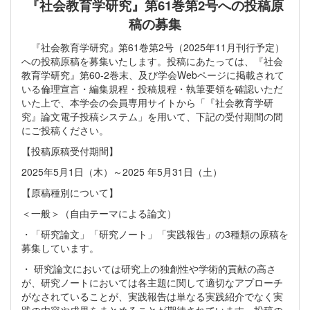
『社会教育学研究』第61巻第2号への投稿原
稿の募集
『社会教育学研究』第61巻第2号（2025年11月刊行予定）
への投稿原稿を募集いたします。投稿にあたっては、『社会
教育学研究』第60-2巻末、及び学会Webページに掲載されて
いる倫理宣言・編集規程・投稿規程・執筆要領を確認いただ
いた上で、本学会の会員専用サイトから「『社会教育学研
究』論文電子投稿システム」を用いて、下記の受付期間の間
にご投稿ください。
【投稿原稿受付期間】
2025年5月1日（木）～2025 年5月31日（土）
【原稿種別について】
＜一般＞（自由テーマによる論文）
・「研究論文」「研究ノート」「実践報告」の3種類の原稿を
募集しています。
・ 研究論文においては研究上の独創性や学術的貢献の高さ
が、研究ノートにおいては各主題に関して適切なアプローチ
がなされていることが、実践報告は単なる実践紹介でなく実