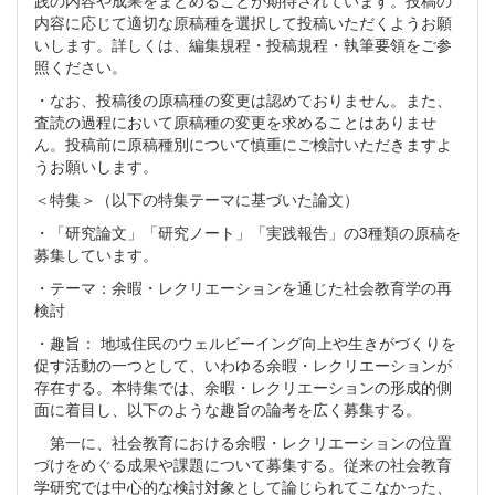
践の内容や成果をまとめることが期待されています。投稿の
内容に応じて適切な原稿種を選択して投稿いただくようお願
いします。詳しくは、編集規程・投稿規程・執筆要領をご参
照ください。
・なお、投稿後の原稿種の変更は認めておりません。また、
査読の過程において原稿種の変更を求めることはありませ
ん。投稿前に原稿種別について慎重にご検討いただきますよ
うお願いします。
＜特集＞（以下の特集テーマに基づいた論文）
・「研究論文」「研究ノート」「実践報告」の3種類の原稿を
募集しています。
・テーマ：余暇・レクリエーションを通じた社会教育学の再
検討
・趣旨： 地域住民のウェルビーイング向上や生きがづくりを
促す活動の一つとして、いわゆる余暇・レクリエーションが
存在する。本特集では、余暇・レクリエーションの形成的側
面に着目し、以下のような趣旨の論考を広く募集する。
第一に、社会教育における余暇・レクリエーションの位置
づけをめぐる成果や課題について募集する。従来の社会教育
学研究では中心的な検討対象として論じられてこなかった、