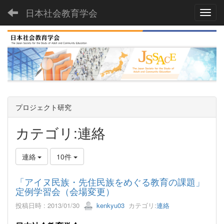
日本社会教育学会
Toggl
プロジェクト研究
カテゴリ:連絡
連絡
10件
「アイヌ民族・先住民族をめぐる教育の課題」
定例学習会（会場変更）
投稿日時 : 2013/01/30
kenkyu03
カテゴリ:
連絡