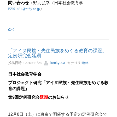
問い合わせ：
野元弘幸（日本社会教育学
）
EZI01434@nifty.ne.jp
0
「アイヌ民族・先住民族をめぐる教育の課題」
定例研究会延期
投稿日時 : 2012/11/28
kenkyu03
カテゴリ:
連絡
日本社会教育学会
プロジェクト研究「アイヌ民族・先住民族をめぐる教
育の課題」
第
9
回定例研究会
延期
のお知らせ
12
月
8
日（土）に東京で開催する予定の定例研究会で