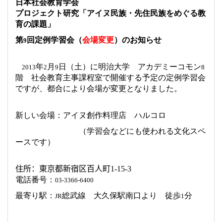
日本社会教育学会
プロジェクト研究「アイヌ民族・先住民族をめぐる教
育の課題」
第
回定例学習会（
会場変更
）のお知らせ
9
年
月
日（土）に明治大学 アカデミーコモン
2013
2
9
8
階 社会教育主事課程室で開催する予定の定例学習会
ですが、都合により会場が変更となりました。
新しい会場：アイヌ創作料理店 ハルコロ
（学習会などにも使われる文化スペ
ースです）
住所：東京都新宿区百人町
1-15-3
電話番号：
03-3366-6400
最寄り駅：
総武線 大久保駅南口より 徒歩
分
JR
1