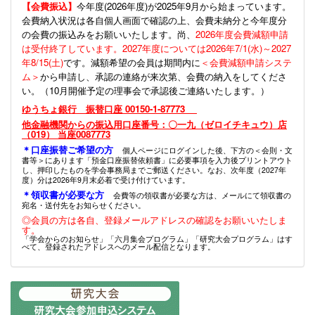
【会費振込】
今年度(
2026年度)が2025年9月から始まっています。
会費納入状況は各自個人画面で確認の上、会費未納分と今年度分
の会費の振込みをお願いいたします。尚、
2026年度会費減額申請
は受付終了しています。2027年度については2026年7/1(水)～2027
年8/15(土)
です。減額希望の会員は期間内に
＜会費減額申請システ
ム＞
から申請し、承認の連絡が来次第、会費の納入をしてくださ
い。（10月開催予定の理事会で承認後ご連絡いたします。）
ゆうちょ銀行 振替口座 00150-1-87773
他金融機関からの振込用口座番号：〇一九（ゼロイチキュウ）店
（019） 当座0087773
＊口座振替ご希望の方
個人ページにログインした後、下方の＜会則・文
書等＞にあります「預金口座振替依頼書」に必要事項を入力後プリントアウト
し、押印したものを学会事務局までご郵送ください。なお、次年度（2027年
度）分は2026年9月末必着で受け付けています。
＊領収書が必要な方
会費等の領収書が必要な方は、メールにて領収書の
宛名・送付先をお知らせください。
◎会員の方は各自、登録メールアドレスの確認をお願いいたしま
す。
「学会からのお知らせ」「六月集会プログラム」「研究大会プログラム」はす
べて、登録されたアドレスへのメール配信となります。