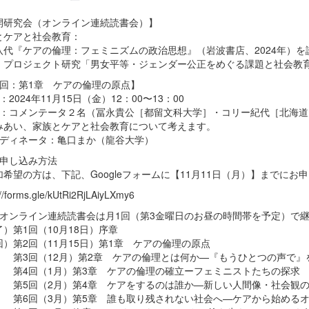
開研究会（オンライン連続読書会）】
とケアと社会教育：
八代『ケアの倫理：フェミニズムの政治思想』（岩波書店、2024年）を
：プロジェクト研究「男女平等・ジェンダー公正をめぐる課題と社会教
2回：第1章 ケアの倫理の原点】
：2024年11月15日（金）12：00〜13：00
容：コメンテータ２名（冨永貴公［都留文科大学］・コリー紀代［北海
みあい、家族とケアと社会教育について考えます。
ーディネータ：亀口まか（龍谷大学）
加申し込み方法
加希望の方は、下記、Googleフォームに【11月11日（月）】までにお
://forms.gle/kUtRi2RjLAiyLXmy6
のオンライン連続読書会は月1回（第3金曜日のお昼の時間帯を予定）で
）第1回（10月18日）序章
回）第2回（11月15日）第1章 ケアの倫理の原点
回（12月）第2章 ケアの倫理とは何か—『もうひとつの声で』
回（1月）第3章 ケアの倫理の確立ーフェミニストたちの探求
回（2月）第4章 ケアをするのは誰か—新しい人間像・社会観の
回（3月）第5章 誰も取り残されない社会へ—ケアから始めるオ