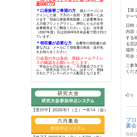
座0087773
【第
＊口座振替ご希望の方
個人ページにロ
グインした後、下方の＜会則・文書等＞にあ
テー
ります「預金口座振替依頼書」に必要事項を
入力後プリントアウトし、押印したものを学
日時：
会事務局までご郵送ください。なお、次年度
内容
（2027年度）分は2026年9月末必着で受け付け
ています。
する
＊領収書が必要な方
る言
会費等の領収書が必
要な方は、メールにて領収書の宛名・送付先
場所
をお知らせください。
司会
◎会員の方は各自、登録メールアドレ
スの確認をお願いいたします。
ご参加
「学会からのお知らせ」「六月集会プログラ
ム」「研究大会プログラム」はすべて、登録
くだ
されたアドレスへのメール配信となります。
0
【受付中】2026/8/1（土）〜8/14（金）
プロ
書会
投稿日時
【終了】2026/5/1（金）〜5/20（水）