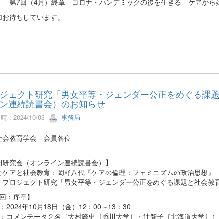
回（4月）終章 コロナ・パンデミックの後を生きる—ケアから始
加お待ちしています。
ジェクト研究「男女平等・ジェンダー公正をめぐる課
ン連続読書会）のお知らせ
 : 2024/10/03
事務局
社会教育学会 会員各位
開研究会（オンライン連続読書会）】
とケアと社会教育：岡野八代『ケアの倫理：フェミニズムの政治思想』（
：プロジェクト研究「男女平等・ジェンダー公正をめぐる課題と社会教
1回：序章】
：2024年10月18日（金）12：00～13：30
容：コメンテータ２名（大村隆史［香川大学］・辻智子［北海道大学］