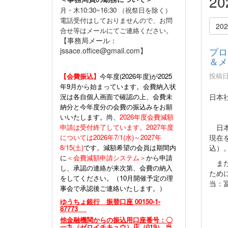
2
月・木10:30~16:30 （祝祭日を除く）
電話受付はしておりませんので、お問
20
合せ等はメールにてご連絡ください。
【事務局メール：
プロ
jssace.office@gmail.com】
＆メ
投稿日時
【会費振込】
今年度(
2026年度)が2025
年9月から始まっています。会費納入状
況は各自個人画面で確認の上、会費未
日本
納分と今年度分の会費の振込みをお願
いいたします。尚、
2026年度会費減額
申請は受付終了しています。2027年度
日本
については2026年7/1(水)～2027年
現在
8/15(土)
です。減額希望の会員は期間内
込）
に
＜会費減額申請システム＞
から申請
また
し、承認の連絡が来次第、会費の納入
ため
をしてください。（10月開催予定の理
当：冨
事会で承認後ご連絡いたします。）
ゆうちょ銀行 振替口座 00150-1-
87773
他金融機関からの振込用口座番号：〇
一九（ゼロイチキュウ）店（019） 当