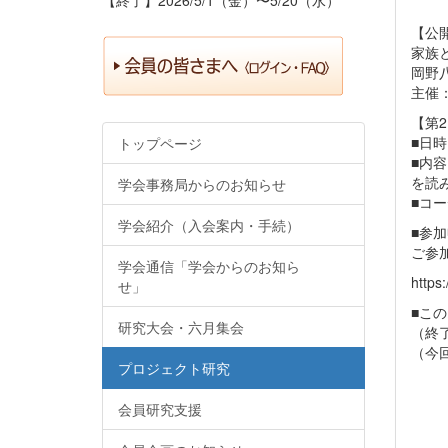
【公
家族
岡野
主催
【第
■日時
トップページ
■内
を読
学会事務局からのお知らせ
■コ
学会紹介（入会案内・手続）
■参
ご参
学会通信「学会からのお知ら
https
せ」
■こ
研究大会・六月集会
（終了
（今
プロジェクト研究
第3
第4
会員研究支援
第5
第6