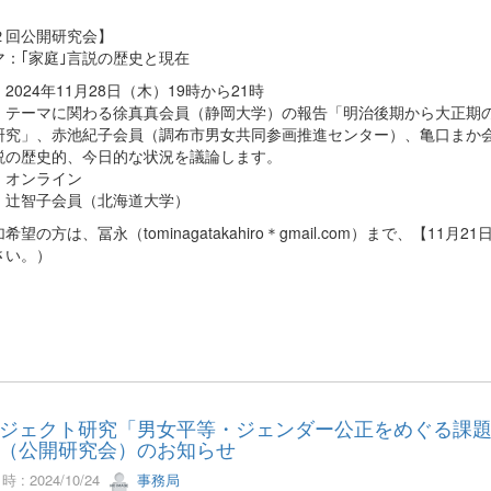
２回公開研究会】
マ：｢家庭｣言説の歴史と現在
2024年11月28日（木）19時から21時
：テーマに関わる徐真真会員（静岡大学）の報告「明治後期から大正期
研究」、赤池紀子会員（調布市男女共同参画推進センター）、亀口まか
説の歴史的、今日的な状況を議論します。
：オンライン
：辻智子会員（北海道大学）
希望の方は、冨永（tominagatakahiro＊gmail.com）まで、【
さい。）
ジェクト研究「男女平等・ジェンダー公正をめぐる課
（公開研究会）のお知らせ
 : 2024/10/24
事務局