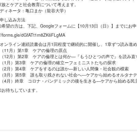
家族とケアと社会教育について考えます。
ーディネータ：亀口まか（龍谷大学）
加申し込み方法
加希望の方は、下記、Googleフォームに【10月13日（日）】までにお
://forms.gle/dGfATt1m8ZK6FLgMA
のオンライン連続読書会は月1回程度で継続的に開催し、1章ずつ読み進
回（11月）第1章 ケアの倫理の原点
回（12月）第2章 ケアの倫理とは何か―『もうひとつの声で』を読み直
回（1月）第3章 ケアの倫理の確立ーフェミニストたちの探求
回（2月）第4章 ケアをするのは誰か―新しい人間像・社会観の模索
回（3月）第5章 誰も取り残されない社会へ―ケアから始めるオルタナ
回（4月）終章 コロナ・パンデミックの後を生きる―ケアから始める民
加お待ちしています。