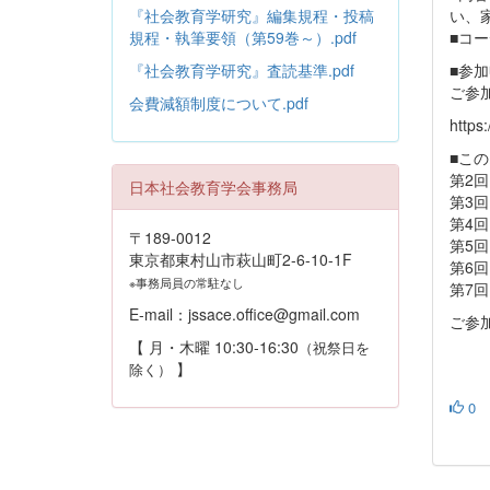
い、
『社会教育学研究』編集規程・投稿
■コ
規程・執筆要領（第59巻～）.pdf
■参
『社会教育学研究』査読基準.pdf
ご参
会費減額制度について.pdf
https
■こ
第2
日本社会教育学会事務局
第3
第4
〒189-0012
第5
東京都東村山市萩山町2-6-10-1F
第6
※事務局員の常駐なし
第7
E-mail：jssace.office@gmail.com
ご参
【 月・木曜 10:30-16:30
（祝祭日を
】
除く）
0