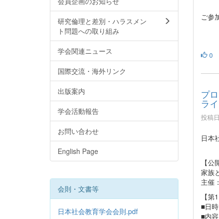
会員企画のお知らせ
第7
ご参
研究倫理と差別・ハラスメン
ト問題への取り組み
学会関連ニュース
0
国際交流・海外リンク
出版案内
プロ
ライ
学会活動報告
投稿日時
お問い合わせ
日本
English Page
【公
家族
主催
会則・文書等
【第
■日時
日本社会教育学会会則.pdf
■内