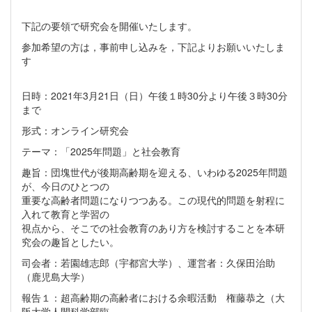
下記の要領で研究会を開催いたします。
参加希望の方は，事前申し込みを，下記よりお願いいたしま
す
日時：2021年3月21日（日）午後１時30分より午後３時30分
まで
形式：オンライン研究会
テーマ：「2025年問題」と社会教育
趣旨：団塊世代が後期高齢期を迎える、いわゆる2025年問題
が、今日のひとつの
重要な高齢者問題になりつつある。この現代的問題を射程に
入れて教育と学習の
視点から、そこでの社会教育のあり方を検討することを本研
究会の趣旨としたい。
司会者：若園雄志郎（宇都宮大学）、運営者：久保田治助
（鹿児島大学）
報告１：超高齢期の高齢者における余暇活動 権藤恭之（大
阪大学人間科学部臨