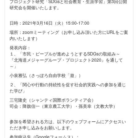
プロジェクト研究「SDGsと社会教育・生涯学習」第3回公開
研究会を開催いたします。
日時：2021年3月16日（火）15:00-17:00
場所：zoomミーティング（お申し込み頂いた方にURLをご案
内いたします）
発表内容：
１、「市民・ピープルが進めようとするSDGsの取組み～
『北海道メジャーグループ・プロジェクト2020』を通して
～」
小泉雅弘（さっぽろ自由学校「遊」）
２、「関心や行動の持続性を促す社会的実践への参加を通じ
た学び」
三宅隆史（シャンティ国際ボランティア会）
司会：降旗信一（東京農工大学）・孫美幸（文教大学）
参加を希望される方は、以下のウェブフォームにアクセスい
ただき申し込みをお願いします。
参加申込先（Googleフォームス）：