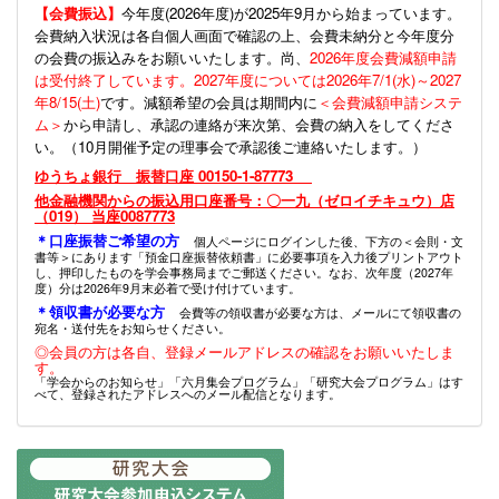
【会費振込】
今年度(
2026年度)が2025年9月から始まっています。
会費納入状況は各自個人画面で確認の上、会費未納分と今年度分
の会費の振込みをお願いいたします。尚、
2026年度会費減額申請
は受付終了しています。2027年度については2026年7/1(水)～2027
年8/15(土)
です。減額希望の会員は期間内に
＜会費減額申請システ
ム＞
から申請し、承認の連絡が来次第、会費の納入をしてくださ
い。（10月開催予定の理事会で承認後ご連絡いたします。）
ゆうちょ銀行 振替口座 00150-1-87773
他金融機関からの振込用口座番号：〇一九（ゼロイチキュウ）店
（019） 当座0087773
＊口座振替ご希望の方
個人ページにログインした後、下方の＜会則・文
書等＞にあります「預金口座振替依頼書」に必要事項を入力後プリントアウト
し、押印したものを学会事務局までご郵送ください。なお、次年度（2027年
度）分は2026年9月末必着で受け付けています。
＊領収書が必要な方
会費等の領収書が必要な方は、メールにて領収書の
宛名・送付先をお知らせください。
◎会員の方は各自、登録メールアドレスの確認をお願いいたしま
す。
「学会からのお知らせ」「六月集会プログラム」「研究大会プログラム」はす
べて、登録されたアドレスへのメール配信となります。