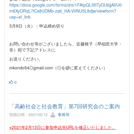
https://docs.google.com/forms/d/e/1FAIpQLSfITyDU6jjAVU0
m8XyORqL7lCs8UDMb-zq6_HA-V0NU5L8djw/viewform?
usp=sf_link
3月9日（火）：申込締め切り
お問い合わせ等がございましたら、近藤牧子（早稲田大学・
非）宛で下記アドレスに
お送りください。
mkondo54◎gmail.com（◎を@に変えてください）
0
「高齢社会と社会教育」第7回研究会のご案内
投稿日時 : 2021/02/12
事務局
※2021年2月13日に参加申込先URLを修正いたしました。