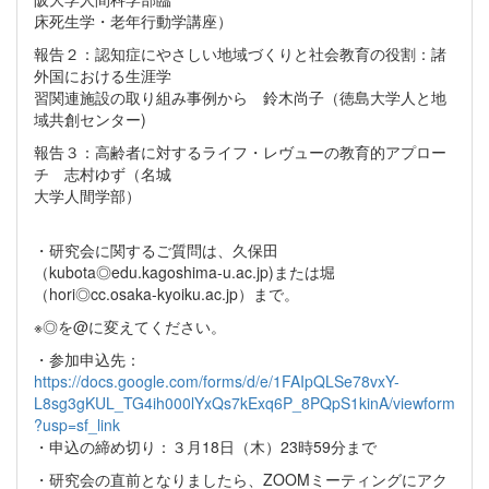
床死生学・老年行動学講座）
報告２：認知症にやさしい地域づくりと社会教育の役割：諸
外国における生涯学
習関連施設の取り組み事例から 鈴木尚子（徳島大学人と地
域共創センター)
報告３：高齢者に対するライフ・レヴューの教育的アプロー
チ 志村ゆず（名城
大学人間学部）
・研究会に関するご質問は、久保田
（kubota◎edu.kagoshima-u.ac.jp)または堀
（hori◎cc.osaka-kyoiku.ac.jp）まで。
※◎を@に変えてください。
・参加申込先：
https://docs.google.com/forms/d/e/1FAIpQLSe78vxY-
L8sg3gKUL_TG4ih000lYxQs7kExq6P_8PQpS1kinA/viewform
?usp=sf_link
・申込の締め切り：３月18日（木）23時59分まで
・研究会の直前となりましたら、ZOOMミーティングにアク