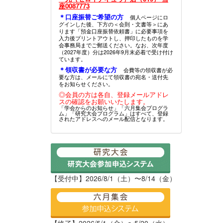
座0087773
＊口座振替ご希望の方
個人ページにロ
グインした後、下方の＜会則・文書等＞にあ
ります「預金口座振替依頼書」に必要事項を
入力後プリントアウトし、押印したものを学
会事務局までご郵送ください。なお、次年度
（2027年度）分は2026年9月末必着で受け付け
ています。
＊領収書が必要な方
会費等の領収書が必
要な方は、メールにて領収書の宛名・送付先
をお知らせください。
◎会員の方は各自、登録メールアドレ
スの確認をお願いいたします。
「学会からのお知らせ」「六月集会プログラ
ム」「研究大会プログラム」はすべて、登録
されたアドレスへのメール配信となります。
【受付中】2026/8/1（土）〜8/14（金）
【終了】2026/5/1（金）〜5/20（水）