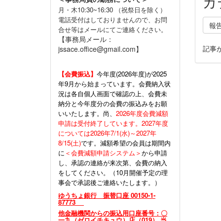
カ
月・木10:30~16:30 （祝祭日を除く）
電話受付はしておりませんので、お問
報
合せ等はメールにてご連絡ください。
【事務局メール：
記事
jssace.office@gmail.com】
【会費振込】
今年度(
2026年度)が2025
年9月から始まっています。会費納入状
況は各自個人画面で確認の上、会費未
納分と今年度分の会費の振込みをお願
いいたします。尚、
2026年度会費減額
申請は受付終了しています。2027年度
については2026年7/1(水)～2027年
8/15(土)
です。減額希望の会員は期間内
に
＜会費減額申請システム＞
から申請
し、承認の連絡が来次第、会費の納入
をしてください。（10月開催予定の理
事会で承認後ご連絡いたします。）
ゆうちょ銀行 振替口座 00150-1-
87773
他金融機関からの振込用口座番号：〇
一九（ゼロイチキュウ）店（019） 当