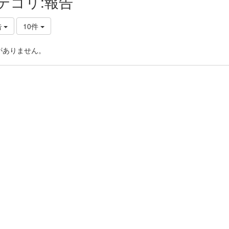
テゴリ:報告
告
10件
がありません。