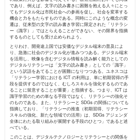
であり、例えば、文字の読み書きに困難を抱える人々にとっ
てもデジタル化は市民社会への参画を促し、社会を変革する
機会と力をもたらすものである。同時にこのような概念の変
遷は、従来型の文字の読み書き学習に限定された「リテラシ
ー（識字）」ではとらえることができない、その限界を指摘
するものとしても受け止められよう。
とりわけ、開発途上国では安価なデジタル端末の普及によ
り、急激に社会のデジタル化が進みつつある。デジタル端末
を活用し、映像を含むデジタル情報を読み解く能力としての
デジタルリテラシーは「文字の読み書き」としての「識字」
という訳語をあてることが困難になりつつある。ユネスコは
「リテラシー学習における ICT の利用は、単に初期習得の手
段を提供するのではなく、むしろスキルを強化するものであ
ることに留意することが重要」と指摘する。つまり、ICT は
識字学習のための単なる手段ではなく、リテラシーの強化そ
のものである。また、リテラシーと SDGs の関係についても
指摘しており、「リテラシーの推進（初期習得、リテラシー
スキルの強化、新たな領域での活用）は、SDGs アジェンダ
全体にわたる取り組みが展開する手段のひとつ」であると述
べている。
このことは、デジタルテクノロジーとリテラシーとの関係を