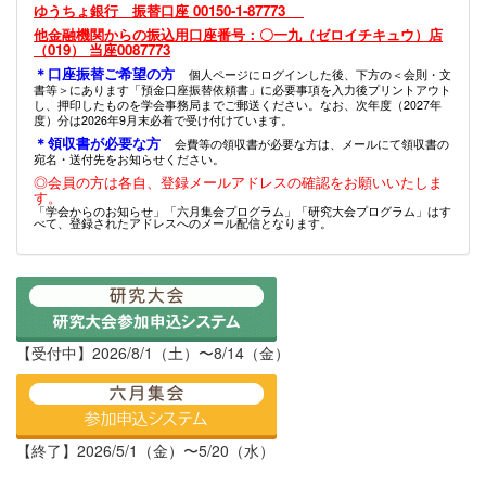
ゆうちょ銀行 振替口座 00150-1-87773
他金融機関からの振込用口座番号：〇一九（ゼロイチキュウ）店
（019） 当座0087773
＊口座振替ご希望の方
個人ページにログインした後、下方の＜会則・文
書等＞にあります「預金口座振替依頼書」に必要事項を入力後プリントアウト
し、押印したものを学会事務局までご郵送ください。なお、次年度（2027年
度）分は2026年9月末必着で受け付けています。
＊領収書が必要な方
会費等の領収書が必要な方は、メールにて領収書の
宛名・送付先をお知らせください。
◎会員の方は各自、登録メールアドレスの確認をお願いいたしま
す。
「学会からのお知らせ」「六月集会プログラム」「研究大会プログラム」はす
べて、登録されたアドレスへのメール配信となります。
【受付中】2026/8/1（土）〜8/14（金）
【終了】2026/5/1（金）〜5/20（水）