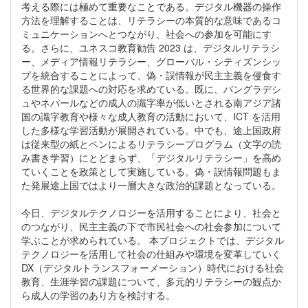
考える際には極めて重要なことである。デジタル機器の操作
方法を理解することは、リテラシーの本質的な意味であるコ
ミュニケーションへとつながり、社会への参加を可能にす
る。さらに、ユネスコ教育勧告 2023 は、デジタルリテラシ
ー、メディア情報リテラシー、グローバル・シティズンシッ
プを統合することによって、偽・誤情報が民主主義を侵食す
る世界的な課題への対応を求めている。既に、バングラデシ
ュやネパールなどの成人の識字率が低いとされる南アジア諸
国の識字教育や様々な成人教育の活動において、ICT を活用
した多様な学習活動が展開されている。中でも、途上国政府
は従来型の紙とペンによるリテラシープログラム（文字の読
み書き学習）にとどまらず、「デジタルリテラシー」を高め
ていくことを政策として実施している。偽・誤情報問題もま
た発展途上国ではより一層大きな政治的課題となっている。
今日、デジタルテクノロジーを活用することにより、社会と
のつながり、民主主義の下で市民社会への社会参加について
学ぶことが求められている。 本プロジェクトでは、デジタル
テクノロジーを活用して社会の仕組みや環境を変革していく
DX（デジタルトランスフォーメーション）時代における社会
教育、生涯学習の課題について、多元的リテラシーの観点か
ら成人の学習のあり方を検討する。