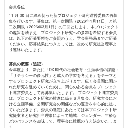
会員各位
11 月 30 日に締め切った新プロジェクト研究運営委員の再募
集を行います。募集は、第一次期限（2026年1月11日）と第
二次期限（2026年3月1日）の二回とします。本プロジェクト
の趣旨を踏まえ、プロジェクト研究への参加を希望する会員
は、以下の応募要領をご参照のうえ、学会事務局までご応募
ください。応募結果につきましては、改めて研究担当理事よ
り連絡いたします。
募集の概要（追記）
今年度より、新たに「DX 時代の社会教育・生涯学習の課題：
「リテラシーの多元性」と成人の学習を考える」をテーマと
するプロジェクト研究が立ち上がります。広く会員間に開か
れた研究を進めていくために、関心のある会員をプロジェク
ト運営委員として再募集いたします。 プロジェクト運営委員
は、プロジェクト研究の推進に係る６月集会、研究大会にお
ける企画準備、公開研究会の開催などの運営を中心的に担っ
ていただきます。委員の選定にあたっては本プロジェクト研
究提案者と研究担当理事によって地域、ジェンダー、年齢な
どのバランスを加味して、理事会に推薦のうえ決定いたしま
す。