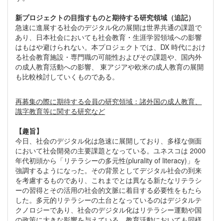
新プロジェクトの目指すものと期待する研究領域（追記）
急速に進展する社会のデジタル化の展開は世界共通の課題で
あり、日本社会においても社会教育・生涯学習領域への影響
はもはや避けられない。本プロジェクトでは、DX 時代におけ
る社会教育施設・専門職の可能性およびその課題や、国内外
の成人教育活動への影響、 東アジアや欧米の成人教育の展開
も比較検討していくものである。
再募集の際に期待する会員の研究領域：諸外国の成人教育、
識字教育等に関する研究など
【趣旨】
今日、社会のデジタル化は急速に展開しており、多様な側面
において社会開発の主要課題となっている。ユネスコは 2000
年代初頭から「リテラシーの多元性(plurality of literacy)」を
強調するようになった。その背景としてデジタル社会の到来
を考慮するものであり、これまでとは異なる新たなリテラシ
ーの習得とその活用の社会的文脈に着目する必要性をもたら
した。多元的リテラシーの土台となっているのはデジタルテ
クノロジーであり、社会のデジタル化はリテラシー運動や国
の政策に大きな影響を与えている。教育活動においても同様