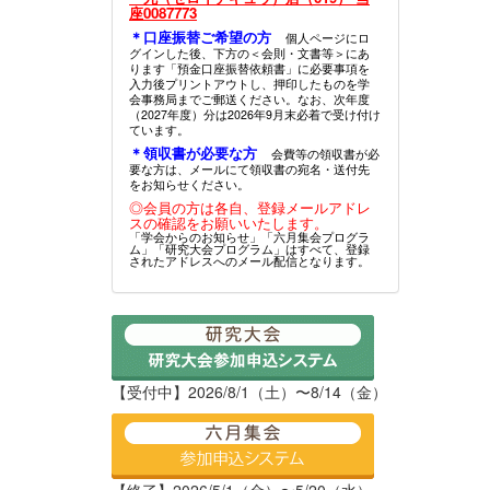
座0087773
＊口座振替ご希望の方
個人ページにロ
グインした後、下方の＜会則・文書等＞にあ
ります「預金口座振替依頼書」に必要事項を
入力後プリントアウトし、押印したものを学
会事務局までご郵送ください。なお、次年度
（2027年度）分は2026年9月末必着で受け付け
ています。
＊領収書が必要な方
会費等の領収書が必
要な方は、メールにて領収書の宛名・送付先
をお知らせください。
◎会員の方は各自、登録メールアドレ
スの確認をお願いいたします。
「学会からのお知らせ」「六月集会プログラ
ム」「研究大会プログラム」はすべて、登録
されたアドレスへのメール配信となります。
【受付中】2026/8/1（土）〜8/14（金）
【終了】2026/5/1（金）〜5/20（水）