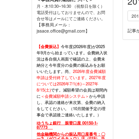
2
月・木10:30~16:30 （祝祭日を除く）
電話受付はしておりませんので、お問
20
合せ等はメールにてご連絡ください。
【事務局メール：
記事
jssace.office@gmail.com】
【会費振込】
今年度(
2026年度)が2025
年9月から始まっています。会費納入状
況は各自個人画面で確認の上、会費未
納分と今年度分の会費の振込みをお願
いいたします。尚、
2026年度会費減額
申請は受付終了しています。2027年度
については2026年7/1(水)～2027年
8/15(土)
です。減額希望の会員は期間内
に
＜会費減額申請システム＞
から申請
し、承認の連絡が来次第、会費の納入
をしてください。（10月開催予定の理
事会で承認後ご連絡いたします。）
ゆうちょ銀行 振替口座 00150-1-
87773
他金融機関からの振込用口座番号：〇
一九（ゼロイチキュウ）店（019） 当