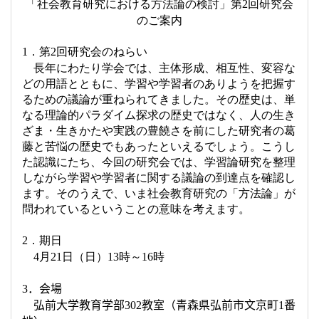
「社会教育研究における方法論の検討」第
回研究会
2
のご案内
．第
回研究会のねらい
1
2
長年にわたり学会では、主体形成、相互性、変容な
どの用語とともに、学習や学習者のありようを把握す
るための議論が重ねられてきました。その歴史は、単
なる理論的パラダイム探求の歴史ではなく、人の生き
ざま・生きかたや実践の豊饒さを前にした研究者の葛
藤と苦悩の歴史でもあったといえるでしょう。こうし
た認識にたち、今回の研究会では、学習論研究を整理
しながら学習や学習者に関する議論の到達点を確認し
ます。そのうえで、いま社会教育研究の「方法論」が
問われているということの意味を考えます。
．期日
2
月
日（日）
時～
時
4
21
13
16
．会場
3
弘前大学教育学部
教室（青森県弘前市文京町
番
302
1