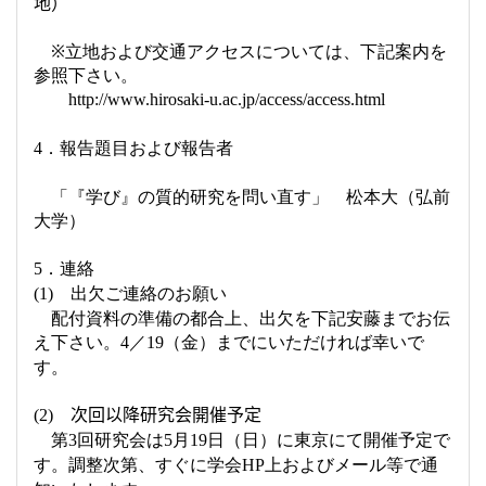
地）
※立地および交通アクセスについては、下記案内を
参照下さい。
http://www.hirosaki-u.ac.jp/access/access.html
．報告題目および報告者
4
「『学び』の質的研究を問い直す」 松本大（弘前
大学）
．連絡
5
出欠ご連絡のお願い
(1)
配付資料の準備の都合上、出欠を下記安藤までお伝
え下さい。
／
（金）までにいただければ幸いで
4
19
す。
次回以降研究会開催予定
(2)
第
回研究会は
月
日（日）に東京にて開催予定で
3
5
19
す。調整次第、すぐに学会
上およびメール等で通
HP