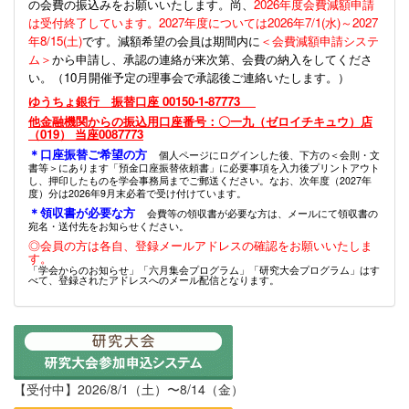
の会費の振込みをお願いいたします。尚、
2026年度会費減額申請
は受付終了しています。2027年度については2026年7/1(水)～2027
年8/15(土)
です。減額希望の会員は期間内に
＜会費減額申請システ
ム＞
から申請し、承認の連絡が来次第、会費の納入をしてくださ
い。（10月開催予定の理事会で承認後ご連絡いたします。）
ゆうちょ銀行 振替口座 00150-1-87773
他金融機関からの振込用口座番号：〇一九（ゼロイチキュウ）店
（019） 当座0087773
＊口座振替ご希望の方
個人ページにログインした後、下方の＜会則・文
書等＞にあります「預金口座振替依頼書」に必要事項を入力後プリントアウト
し、押印したものを学会事務局までご郵送ください。なお、次年度（2027年
度）分は2026年9月末必着で受け付けています。
＊領収書が必要な方
会費等の領収書が必要な方は、メールにて領収書の
宛名・送付先をお知らせください。
◎会員の方は各自、登録メールアドレスの確認をお願いいたしま
す。
「学会からのお知らせ」「六月集会プログラム」「研究大会プログラム」はす
べて、登録されたアドレスへのメール配信となります。
【受付中】2026/8/1（土）〜8/14（金）