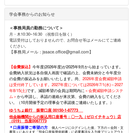
学会事務からのお知らせ
＜事務局員の勤務について＞
月・木10:30~16:30 （祝祭日を除く）
電話受付はしておりませんので、お問合せ等はメールにてご連絡
ください。
【事務局メール：jssace.office@gmail.com】
【会費振込】
今年度(
2026年度)が2025年9月から始まっています。
会費納入状況は各自個人画面で確認の上、会費未納分と今年度分
の会費の振込みをお願いいたします。尚、
2026年度会費減額申請
は受付終了しています。2027年度については2026年7/1(水)～2027
年8/15(土)
です。減額希望の会員は期間内に
＜会費減額申請システ
ム＞
から申請し、承認の連絡が来次第、会費の納入をしてくださ
い。（10月開催予定の理事会で承認後ご連絡いたします。）
ゆうちょ銀行 振替口座 00150-1-87773
他金融機関からの振込用口座番号：〇一九（ゼロイチキュウ）店
（019） 当座0087773
＊口座振替ご希望の方
個人ページにログインした後、下方の＜会則・文
書等＞にあります「預金口座振替依頼書」に必要事項を入力後プリントアウト