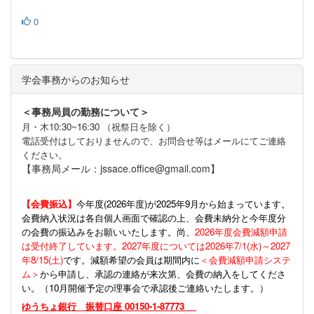
0
学会事務からのお知らせ
＜事務局員の勤務について＞
月・木10:30~16:30 （祝祭日を除く）
電話受付はしておりませんので、お問合せ等はメールにてご連絡
ください。
【事務局メール：jssace.office@gmail.com】
【会費振込】
今年度(
2026年度)が2025年9月から始まっています。
会費納入状況は各自個人画面で確認の上、会費未納分と今年度分
の会費の振込みをお願いいたします。尚、
2026年度会費減額申請
は受付終了しています。2027年度については2026年7/1(水)～2027
年8/15(土)
です。減額希望の会員は期間内に
＜会費減額申請システ
ム＞
から申請し、承認の連絡が来次第、会費の納入をしてくださ
い。（10月開催予定の理事会で承認後ご連絡いたします。）
ゆうちょ銀行 振替口座 00150-1-87773