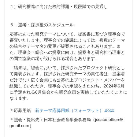
４）研究推進に向けた検討課題・現段階での見通し
５．選考・採択後のスケジュール
応募のあった研究テーマについて、提案書に基づき理事会で
審査いたします。理事会での協議によっては、複数のテーマ
の統合やテーマ名の変更が提案されることもあります。ま
た、理事会・総会への提案に向け、提案者と研究担当理事と
の間で協議の場が設けられる場合もあります。
結果は、総会において、採択されたプロジェクト研究とし
て発表されます。採択された研究テーマの責任者は、提案者
だけでなく広く会員にも公募の上プロジェクト・メンバーを
組織していただき、理事会での承認をえたのち、2024年6月
に予定される6月集会から研究企画を実施していただくことに
なります。
＊応募用紙
新テーマ応募用紙（フォーマット）.docx
＊照会・提出先：日本社会教育学会事務局（jssace.office＠
gmail.com）