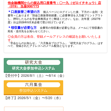
他金融機関からの振込用口座番号：〇一九（ゼロイチキュウ）店
（019） 当座0087773
＊口座振替ご希望の方
個人ページにログインした後、下方の＜会則・文
書等＞にあります「預金口座振替依頼書」に必要事項を入力後プリントアウト
し、押印したものを学会事務局までご郵送ください。なお、次年度（2027年
度）分は2026年9月末必着で受け付けています。
＊領収書が必要な方
会費等の領収書が必要な方は、メールにて領収書の
宛名・送付先をお知らせください。
◎会員の方は各自、登録メールアドレスの確認をお願いいたしま
す。
「学会からのお知らせ」「六月集会プログラム」「研究大会プログラム」はす
べて、登録されたアドレスへのメール配信となります。
【受付中】2026/8/1（土）〜8/14（金）
【終了】2026/5/1（金）〜5/20（水）