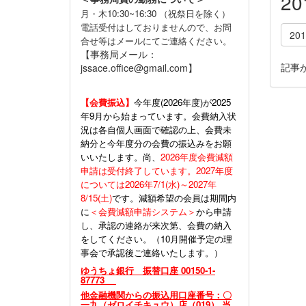
2
月・木10:30~16:30 （祝祭日を除く）
電話受付はしておりませんので、お問
20
合せ等はメールにてご連絡ください。
【事務局メール：
記事
jssace.office@gmail.com】
【会費振込】
今年度(
2026年度)が2025
年9月から始まっています。会費納入状
況は各自個人画面で確認の上、会費未
納分と今年度分の会費の振込みをお願
いいたします。尚、
2026年度会費減額
申請は受付終了しています。2027年度
については2026年7/1(水)～2027年
8/15(土)
です。減額希望の会員は期間内
に
＜会費減額申請システム＞
から申請
し、承認の連絡が来次第、会費の納入
をしてください。（10月開催予定の理
事会で承認後ご連絡いたします。）
ゆうちょ銀行 振替口座 00150-1-
87773
他金融機関からの振込用口座番号：〇
一九（ゼロイチキュウ）店（019） 当