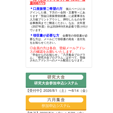
座0087773
＊口座振替ご希望の方
個人ページにロ
グインした後、下方の＜会則・文書等＞にあ
ります「預金口座振替依頼書」に必要事項を
入力後プリントアウトし、押印したものを学
会事務局までご郵送ください。なお、次年度
（2027年度）分は2026年9月末必着で受け付け
ています。
＊領収書が必要な方
会費等の領収書が必
要な方は、メールにて領収書の宛名・送付先
をお知らせください。
◎会員の方は各自、登録メールアドレ
スの確認をお願いいたします。
「学会からのお知らせ」「六月集会プログラ
ム」「研究大会プログラム」はすべて、登録
されたアドレスへのメール配信となります。
【受付中】2026/8/1（土）〜8/14（金）
【終了】2026/5/1（金）〜5/20（水）