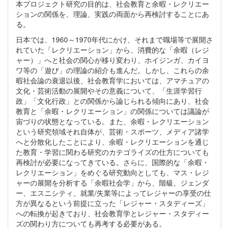
本プロジェクト研究の目的は、社会教育と余暇・レクリエー
ションの関係を、理論、実践の両面から再検討することにあ
る。
日本では、1960～1970年代にかけ、それまで職場等で展開さ
れていた「レクリエーション」から、消費的な「余暇（レジ
ャー）」へと社会の関心が移り変わり、ホイジンガ、カイヨ
ワ等の「遊び」の理論の紹介も進んだ。しかし、これらの余
暇社会論の衰退以後、社会教育学においては、アマチュアの
文化・芸術活動の展開やその意義について、「生涯学習行
政」「文化行政」との関係から論じられる傾向にあり、社会
教育と「余暇・レクリエーション」の関係については議論が
宙づりの状態となっている。また、余暇・レクリエーション
という研究領域それ自体が、芸術・スポーツ、メディア諸学
へと分散化したことにより、余暇・レクリエーションを通じ
た教育・学習に関わる研究のカテゴライズの仕方についても
再検討が必要になってきている。さらに、国際的な「余暇・
レクリエーション」をめぐる研究動向としても、マス・レジ
ャーの展開を分析する「余暇社会学」から、階級、ジェンダ
ー、エスニシティ、就業/失業等によってレジャーの享受の仕
方が異なるという前提に立った「レジャー・スタディーズ」
への転換が起きており、社会教育学とレジャー・スタディー
ズの関わり方についても再考する必要がある。