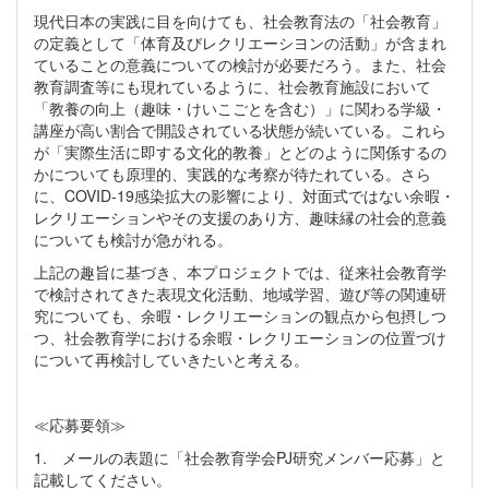
現代日本の実践に目を向けても、社会教育法の「社会教育」
の定義として「体育及びレクリエーシヨンの活動」が含まれ
ていることの意義についての検討が必要だろう。また、社会
教育調査等にも現れているように、社会教育施設において
「教養の向上（趣味・けいこごとを含む）」に関わる学級・
講座が高い割合で開設されている状態が続いている。これら
が「実際生活に即する文化的教養」とどのように関係するの
かについても原理的、実践的な考察が待たれている。さら
に、COVID-19感染拡大の影響により、対面式ではない余暇・
レクリエーションやその支援のあり方、趣味縁の社会的意義
についても検討が急がれる。
上記の趣旨に基づき、本プロジェクトでは、従来社会教育学
で検討されてきた表現文化活動、地域学習、遊び等の関連研
究についても、余暇・レクリエーションの観点から包摂しつ
つ、社会教育学における余暇・レクリエーションの位置づけ
について再検討していきたいと考える。
≪応募要領≫
1. メールの表題に「社会教育学会PJ研究メンバー応募」と
記載してください。