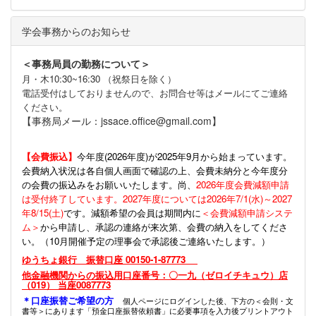
学会事務からのお知らせ
＜事務局員の勤務について＞
月・木10:30~16:30 （祝祭日を除く）
電話受付はしておりませんので、お問合せ等はメールにてご連絡
ください。
【事務局メール：jssace.office@gmail.com】
【会費振込】
今年度(
2026年度)が2025年9月から始まっています。
会費納入状況は各自個人画面で確認の上、会費未納分と今年度分
の会費の振込みをお願いいたします。尚、
2026年度会費減額申請
は受付終了しています。2027年度については2026年7/1(水)～2027
年8/15(土)
です。減額希望の会員は期間内に
＜会費減額申請システ
ム＞
から申請し、承認の連絡が来次第、会費の納入をしてくださ
い。（10月開催予定の理事会で承認後ご連絡いたします。）
ゆうちょ銀行 振替口座 00150-1-87773
他金融機関からの振込用口座番号：〇一九（ゼロイチキュウ）店
（019） 当座0087773
＊口座振替ご希望の方
個人ページにログインした後、下方の＜会則・文
書等＞にあります「預金口座振替依頼書」に必要事項を入力後プリントアウト