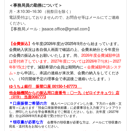
＜事務局員の勤務について＞
月・木10:30~16:30 （祝祭日を除く）
電話受付はしておりませんので、お問合せ等はメールにてご連絡
ください。
【事務局メール：jssace.office@gmail.com】
【会費振込】
今年度(
2026年度)が2025年9月から始まっています。
会費納入状況は各自個人画面で確認の上、会費未納分と今年度分
の会費の振込みをお願いいたします。尚、
2026年度会費減額申請
は受付終了しています。2027年度については2026年7/1(水)～2027
年8/15(土)
です。減額希望の会員は期間内に
＜会費減額申請システ
ム＞
から申請し、承認の連絡が来次第、会費の納入をしてくださ
い。（10月開催予定の理事会で承認後ご連絡いたします。）
ゆうちょ銀行 振替口座 00150-1-87773
他金融機関からの振込用口座番号：〇一九（ゼロイチキュウ）店
（019） 当座0087773
＊口座振替ご希望の方
個人ページにログインした後、下方の＜会則・文
書等＞にあります「預金口座振替依頼書」に必要事項を入力後プリントアウト
し、押印したものを学会事務局までご郵送ください。なお、次年度（2027年
度）分は2026年9月末必着で受け付けています。
＊領収書が必要な方
会費等の領収書が必要な方は、メールにて領収書の
宛名・送付先をお知らせください。