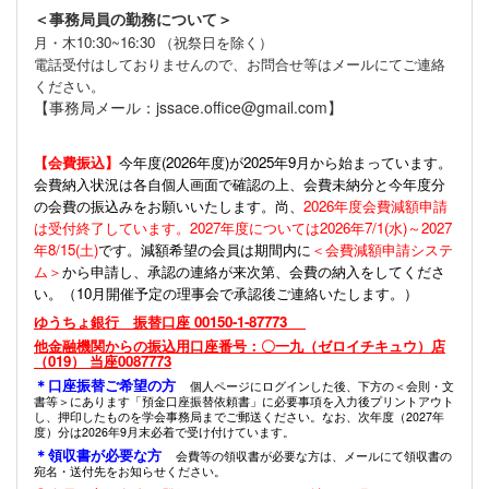
＜事務局員の勤務について＞
月・木10:30~16:30 （祝祭日を除く）
電話受付はしておりませんので、お問合せ等はメールにてご連絡
ください。
【事務局メール：jssace.office@gmail.com】
【会費振込】
今年度(
2026年度)が2025年9月から始まっています。
会費納入状況は各自個人画面で確認の上、会費未納分と今年度分
の会費の振込みをお願いいたします。尚、
2026年度会費減額申請
は受付終了しています。2027年度については2026年7/1(水)～2027
年8/15(土)
です。減額希望の会員は期間内に
＜会費減額申請システ
ム＞
から申請し、承認の連絡が来次第、会費の納入をしてくださ
い。（10月開催予定の理事会で承認後ご連絡いたします。）
ゆうちょ銀行 振替口座 00150-1-87773
他金融機関からの振込用口座番号：〇一九（ゼロイチキュウ）店
（019） 当座0087773
＊口座振替ご希望の方
個人ページにログインした後、下方の＜会則・文
書等＞にあります「預金口座振替依頼書」に必要事項を入力後プリントアウト
し、押印したものを学会事務局までご郵送ください。なお、次年度（2027年
度）分は2026年9月末必着で受け付けています。
＊領収書が必要な方
会費等の領収書が必要な方は、メールにて領収書の
宛名・送付先をお知らせください。