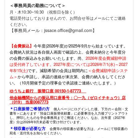
＜事務局員の勤務について＞
月・木10:30~16:30 （祝祭日を除く）
電話受付はしておりませんので、お問合せ等はメールにてご連絡
ください。
【事務局メール：jssace.office@gmail.com】
【会費振込】
今年度(
2026年度)が2025年9月から始まっています。
会費納入状況は各自個人画面で確認の上、会費未納分と今年度分
の会費の振込みをお願いいたします。尚、
2026年度会費減額申請
は受付終了しています。2027年度については2026年7/1(水)～2027
年8/15(土)
です。減額希望の会員は期間内に
＜会費減額申請システ
ム＞
から申請し、承認の連絡が来次第、会費の納入をしてくださ
い。（10月開催予定の理事会で承認後ご連絡いたします。）
ゆうちょ銀行 振替口座 00150-1-87773
他金融機関からの振込用口座番号：〇一九（ゼロイチキュウ）店
（019） 当座0087773
＊口座振替ご希望の方
個人ページにログインした後、下方の＜会則・文
書等＞にあります「預金口座振替依頼書」に必要事項を入力後プリントアウト
し、押印したものを学会事務局までご郵送ください。なお、次年度（2027年
度）分は2026年9月末必着で受け付けています。
＊領収書が必要な方
会費等の領収書が必要な方は、メールにて領収書の
宛名・送付先をお知らせください。