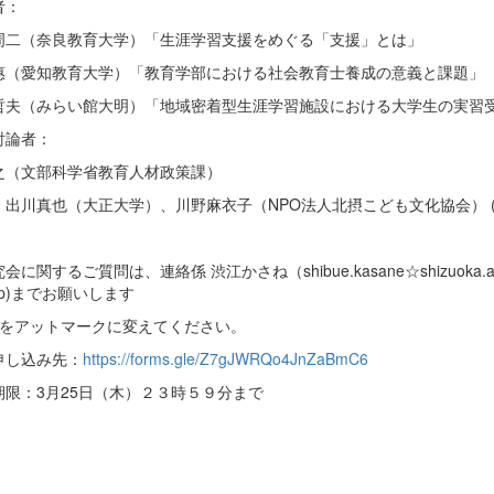
者：
周二（奈良教育大学）「生涯学習支援をめぐる「支援」とは」
惠（愛知教育大学）「教育学部における社会教育士養成の意義と課題」
哲夫（みらい館大明）「地域密着型生涯学習施設における大学生の実習
討論者：
之（文部科学省教育人材政策課）
：出川真也（大正大学）、川野麻衣子（NPO法人北摂こども文化協会） (
会に関するご質問は、連絡係 渋江かさね（shibue.kasane☆shizuoka.ac
c.jp)までお願いします
☆をアットマークに変えてください。
申し込み先：
https://forms.gle/Z7gJWRQo4JnZaBmC6
期限：3月25日（木）２３時５９分まで