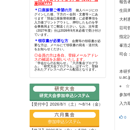
報告
座0087773
＊口座振替ご希望の方
生田
個人ページにロ
グインした後、下方の＜会則・文書等＞にあ
ります「預金口座振替依頼書」に必要事項を
大村
入力後プリントアウトし、押印したものを学
会事務局までご郵送ください。なお、次年度
荘司
（2027年度）分は2026年9月末必着で受け付け
ています。
指定
＊領収書が必要な方
会費等の領収書が必
峯浩
要な方は、メールにて領収書の宛名・送付先
をお知らせください。
司会
◎会員の方は各自、登録メールアドレ
スの確認をお願いいたします。
「学会からのお知らせ」「六月集会プログラ
ム」「研究大会プログラム」はすべて、登録
されたアドレスへのメール配信となります。
本研究
u.a
※ 
参加
入力
【受付中】2026/8/1（土）〜8/14（金）
0
【終了】2026/5/1（金）〜5/20（水）