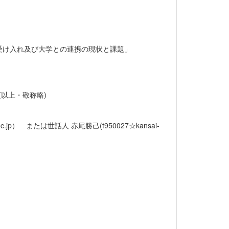
受け入れ及び大学との連携の現状と課題」
以上・敬称略)
.jp） または世話人 赤尾勝己(t950027☆kansai-