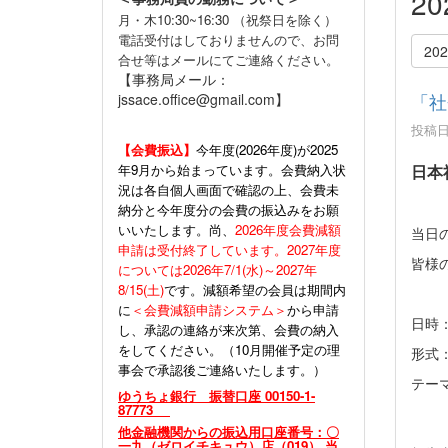
2
月・木10:30~16:30 （祝祭日を除く）
電話受付はしておりませんので、お問
20
合せ等はメールにてご連絡ください。
【事務局メール：
「社
jssace.office@gmail.com】
投稿日時
【会費振込】
今年度(
2026年度)が2025
年9月から始まっています。会費納入状
日本
況は各自個人画面で確認の上、会費未
納分と今年度分の会費の振込みをお願
いいたします。尚、
2026年度会費減額
当日
申請は受付終了しています。2027年度
皆様
については2026年7/1(水)～2027年
8/15(土)
です。減額希望の会員は期間内
に
＜会費減額申請システム＞
から申請
日時：
し、承認の連絡が来次第、会費の納入
をしてください。（10月開催予定の理
形式
事会で承認後ご連絡いたします。）
テー
ゆうちょ銀行 振替口座 00150-1-
―教
87773
他金融機関からの振込用口座番号：〇
一九（ゼロイチキュウ）店（019） 当