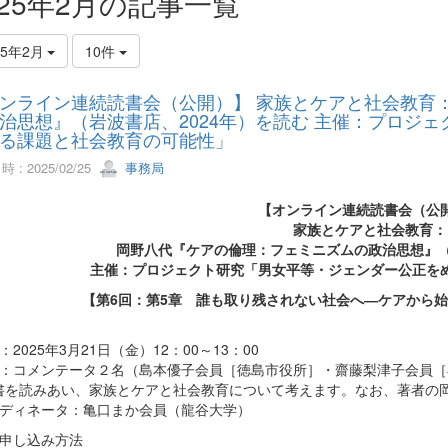
025年2月の記事一覧
25年2月
10件
ンライン連続読書会（公開）】 家族とケアと社会教育
治思想』（岩波書店、2024年）を読む 主催：プロジ
る課題と社会教育の可能性」
 : 2025/02/25
事務局
【オンライン連続読書会（公
家族とケアと社会教育：
岡野八代『ケアの倫理：フェミニズムの政治思想』（
主催：プロジェクト研究「男女平等・ジェンダー公正を
【第6回：第5章 誰も取り残されない社会へ―ケアから
：2025年3月21日（金）12：00～13：00
容：コメンテータ２名（島本優子会員［徳島市役所］・齋藤梨津子会員
書を読みあい、家族とケアと社会教育について考えます。なお、著者の
ーディネータ：亀口まか会員（龍谷大学）
加申し込み方法