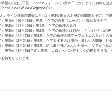
加希望の方は、下記、Googleフォームに3月19日（水）までにお申し込
://forms.gle/raW6NryG2gcgN9Ek7
のオンライン連続読書会は月1回（第3金曜日のお昼の時間帯を予定）で
了）第1回（10月18日）序章 ケアの必要（ニーズ）に溢れる社会で
了）第2回（11月15日）第1章 ケアの倫理の原点
了）第3回（12月20日）第2章 ケアの倫理とは何か―『もうひとつの
了）第4回（1月17日）第3章 ケアの倫理の確立ーフェミニストたちの
了）第5回（2月21日）第4章 ケアをするのは誰か―新しい人間像・社
回）第6回（3月21日）第5章 誰も取り残されない社会へ―ケアから始
回（4月18日予定）終章 コロナ・パンデミックの後を生きる―
加お待ちしています。