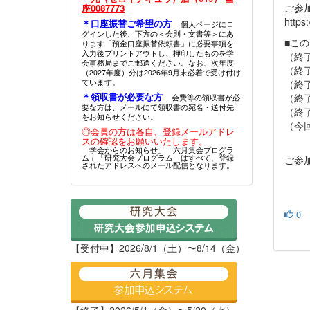
ご参
座0087773
https
＊口座振替ご希望の方
個人ページにロ
グインした後、下方の＜会則・文書等＞にあ
■こ
ります「預金口座振替依頼書」に必要事項を
入力後プリントアウトし、押印したものを学
（終
会事務局までご郵送ください。なお、次年度
（終
（2027年度）分は2026年9月末必着で受け付け
ています。
（終
＊領収書が必要な方
（終
会費等の領収書が必
要な方は、メールにて領収書の宛名・送付先
（終
をお知らせください。
（今
◎会員の方は各自、登録メールアドレ
第7
スの確認をお願いいたします。
「学会からのお知らせ」「六月集会プログラ
ム」「研究大会プログラム」はすべて、登録
ご参
されたアドレスへのメール配信となります。
0
【受付中】2026/8/1（土）〜8/14（金）
【終了】2026/5/1（金）〜5/20（水）