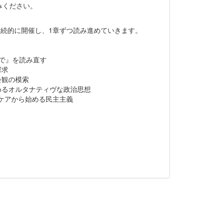
みください。
継続的に開催し、1章ずつ読み進めていきます。
声で』を読み直す
探求
会観の模索
めるオルタナティヴな政治思想
ケアから始める民主主義