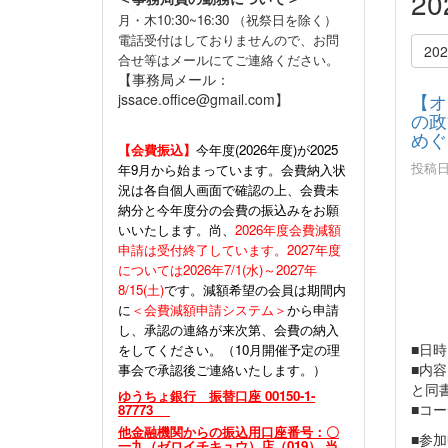
2
月・木10:30~16:30 （祝祭日を除く）
電話受付はしておりませんので、お問
20
合せ等はメールにてご連絡ください。
【事務局メール：
【オ
jssace.office@gmail.com】
の政
めぐ
【会費振込】
今年度(
2026年度)が2025
投稿日時
年9月から始まっています。会費納入状
況は各自個人画面で確認の上、会費未
納分と今年度分の会費の振込みをお願
いいたします。尚、
2026年度会費減額
申請は受付終了しています。2027年度
については2026年7/1(水)～2027年
8/15(土)
です。減額希望の会員は期間内
に
＜会費減額申請システム＞
から申請
し、承認の連絡が来次第、会費の納入
■日時
をしてください。（10月開催予定の理
■内
事会で承認後ご連絡いたします。）
と同
ゆうちょ銀行 振替口座 00150-1-
■コ
87773
他金融機関からの振込用口座番号：〇
■参
一九（ゼロイチキュウ）店（019） 当