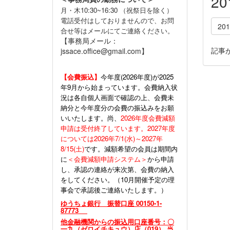
2
月・木10:30~16:30 （祝祭日を除く）
電話受付はしておりませんので、お問
20
合せ等はメールにてご連絡ください。
【事務局メール：
記事
jssace.office@gmail.com】
【会費振込】
今年度(
2026年度)が2025
年9月から始まっています。会費納入状
況は各自個人画面で確認の上、会費未
納分と今年度分の会費の振込みをお願
いいたします。尚、
2026年度会費減額
申請は受付終了しています。2027年度
については2026年7/1(水)～2027年
8/15(土)
です。減額希望の会員は期間内
に
＜会費減額申請システム＞
から申請
し、承認の連絡が来次第、会費の納入
をしてください。（10月開催予定の理
事会で承認後ご連絡いたします。）
ゆうちょ銀行 振替口座 00150-1-
87773
他金融機関からの振込用口座番号：〇
一九（ゼロイチキュウ）店（019） 当