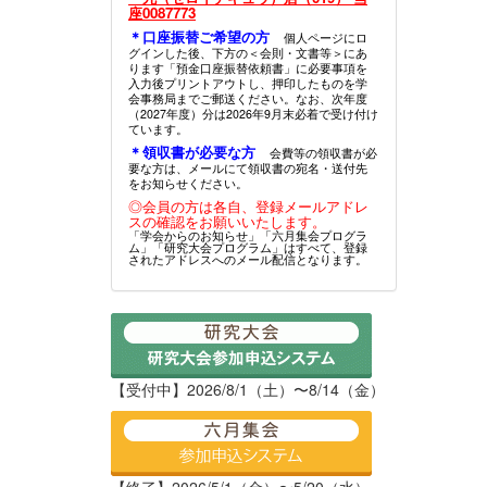
座0087773
＊口座振替ご希望の方
個人ページにロ
グインした後、下方の＜会則・文書等＞にあ
ります「預金口座振替依頼書」に必要事項を
入力後プリントアウトし、押印したものを学
会事務局までご郵送ください。なお、次年度
（2027年度）分は2026年9月末必着で受け付け
ています。
＊領収書が必要な方
会費等の領収書が必
要な方は、メールにて領収書の宛名・送付先
をお知らせください。
◎会員の方は各自、登録メールアドレ
スの確認をお願いいたします。
「学会からのお知らせ」「六月集会プログラ
ム」「研究大会プログラム」はすべて、登録
されたアドレスへのメール配信となります。
【受付中】2026/8/1（土）〜8/14（金）
【終了】2026/5/1（金）〜5/20（水）