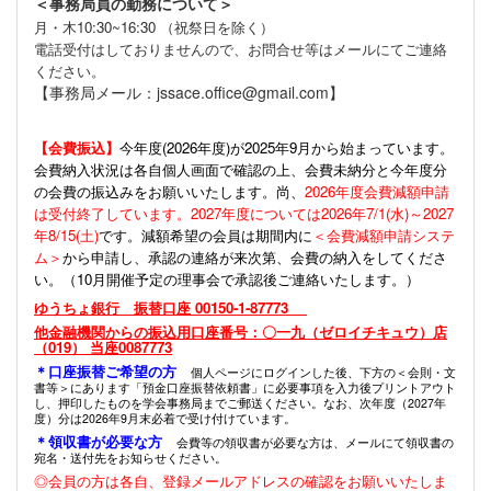
＜事務局員の勤務について＞
月・木10:30~16:30 （祝祭日を除く）
電話受付はしておりませんので、お問合せ等はメールにてご連絡
ください。
【事務局メール：jssace.office@gmail.com】
【会費振込】
今年度(
2026年度)が2025年9月から始まっています。
会費納入状況は各自個人画面で確認の上、会費未納分と今年度分
の会費の振込みをお願いいたします。尚、
2026年度会費減額申請
は受付終了しています。2027年度については2026年7/1(水)～2027
年8/15(土)
です。減額希望の会員は期間内に
＜会費減額申請システ
ム＞
から申請し、承認の連絡が来次第、会費の納入をしてくださ
い。（10月開催予定の理事会で承認後ご連絡いたします。）
ゆうちょ銀行 振替口座 00150-1-87773
他金融機関からの振込用口座番号：〇一九（ゼロイチキュウ）店
（019） 当座0087773
＊口座振替ご希望の方
個人ページにログインした後、下方の＜会則・文
書等＞にあります「預金口座振替依頼書」に必要事項を入力後プリントアウト
し、押印したものを学会事務局までご郵送ください。なお、次年度（2027年
度）分は2026年9月末必着で受け付けています。
＊領収書が必要な方
会費等の領収書が必要な方は、メールにて領収書の
宛名・送付先をお知らせください。
◎会員の方は各自、登録メールアドレスの確認をお願いいたしま