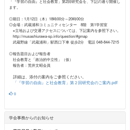
「『学習の自由』と社会教育」第2回研究会を、下記の通り開催し
ます。
◎期日：
1
月
12
日（木）
18
時
00
分～
20
時
00
分
◎会場：武蔵浦和コミュニティセンター
8
階 第
1
学習室
※立地および交通アクセスについては、下記案内を参照下さい。
http://musashiurawa-sp.info/question/#gmap
武蔵野線「武蔵浦和」駅西口下車 徒歩
2
分 電話
048-844-7215
◎報告題目および報告者
社会教育と「政治的中立性」（仮）
報告者：荒井文昭会員
詳細は、添付の案内をご参照ください。
「『学習の自由』と社会教育」第２回研究会のご案内.pdf
0
学会事務からのお知らせ