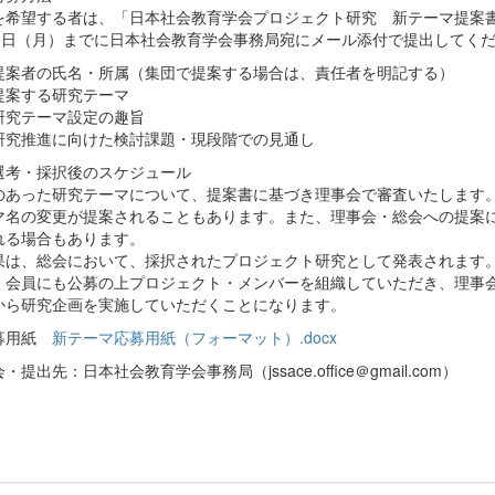
を希望する者は、「日本社会教育学会プロジェクト研究 新テーマ提案
31日（月）までに日本社会教育学会事務局宛にメール添付で提出してく
提案者の氏名・所属（集団で提案する場合は、責任者を明記する）
提案する研究テーマ
研究テーマ設定の趣旨
研究推進に向けた検討課題・現段階での見通し
選考・採択後のスケジュール
のあった研究テーマについて、提案書に基づき理事会で審査いたします
マ名の変更が提案されることもあります。また、理事会・総会への提案
れる場合もあります。
は、総会において、採択されたプロジェクト研究として発表されます。
く会員にも公募の上プロジェクト・メンバーを組織していただき、理事会で
から研究企画を実施していただくことになります。
募用紙
新テーマ応募用紙（フォーマット）.docx
・提出先：日本社会教育学会事務局（jssace.office＠gmail.com）