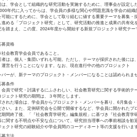
は、学会として組織的な研究活動を実施するために、理事会が設定した
2000年代に入ってからは、学会員の多様な関心や問題意識を学会の組
を可能にするために、学会として取り組むに値する重要テーマを募集・
し進める「プロジェクト研究」として、研究活動の推進と成果の共有化
を踏まえ、この度、2024年度から開始する新規プロジェクト研究テー
応募資格
本社会教育学会会員であること。
案者は、個人・集団いずれも可能。ただし、テーマが採択された後には
、運営を行うことになります。なお、現在進行中の他のプロジェクト
ンバーが、新テーマのプロジェクト・メンバーになることは認められま
応募条件
く会員で研究・討議するにふさわしい、社会教育研究に関する学術的テ
ロジェクト研究の期間は、３年間とします。
択された場合は、学会員からプロジェクト・メンバーを募り、6月集会
ださい。また、定例研究会を公開で開催するなど、学会員に開かれたプ
究期間終了後、「『社会教育学研究』編集規程」に基づき『社会教育学
募に関する不明点や不安な点について、研究担当理事への事前相談を歓
ジェクト研究の経験紹介や学会員間のコーディネート等の支援を行いま
応募方法