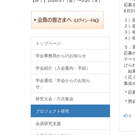
応募
6月
１）
２）
３）
４）
トップページ
５．
応募
学会事務局からのお知らせ
テー
けら
学会紹介（入会案内・手続）
結果
く広
学会通信「学会からのお知ら
集会
せ」
＊応
研究大会・六月集会
＊照会
プロジェクト研究
0
会員研究支援