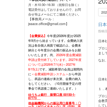
2
月・木10:30~16:30 （祝祭日を除く）
電話受付はしておりませんので、お問
20
合せ等はメールにてご連絡ください。
【事務局メール：
日本
jssace.office@gmail.com】
投稿日時
【会費振込】
今年度(
2026年度)が2025
年9月から始まっています。会費納入状
日本
況は各自個人画面で確認の上、会費未
プロ
納分と今年度分の会費の振込みをお願
まし
いいたします。尚、
2026年度会費減額
申請は受付終了しています。2027年度
なお
については2026年7/1(水)～2027年
8/15(土)
です。減額希望の会員は期間内
に
＜会費減額申請システム＞
から申請
し、承認の連絡が来次第、会費の納入
日本
をしてください。（10月開催予定の理
事会で承認後ご連絡いたします。）
１．
ゆうちょ銀行 振替口座 00150-1-
プロ
87773
会教
他金融機関からの振込用口座番号：〇
して
一九（ゼロイチキュウ）店（019） 当