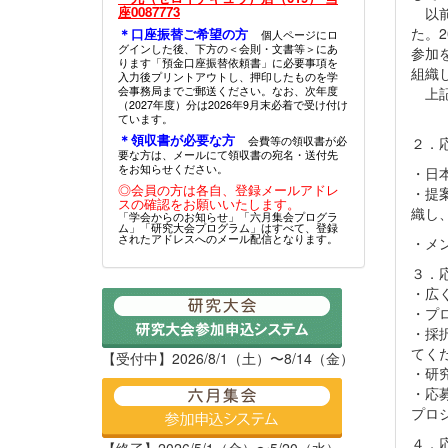
座0087773
以前
た。
＊口座振替ご希望の方
個人ページにロ
グインした後、下方の＜会則・文書等＞にあ
参加
ります「預金口座振替依頼書」に必要事項を
組織
入力後プリントアウトし、押印したものを学
会事務局までご郵送ください。なお、次年度
上記
（2027年度）分は2026年9月末必着で受け付け
ています。
＊領収書が必要な方
会費等の領収書が必
２．
要な方は、メールにて領収書の宛名・送付先
をお知らせください。
・日
◎会員の方は各自、登録メールアドレ
・提
スの確認をお願いいたします。
織し
「学会からのお知らせ」「六月集会プログラ
ム」「研究大会プログラム」はすべて、登録
されたアドレスへのメール配信となります。
・メ
３．
・広
・プ
・採
てく
【受付中】2026/8/1（土）〜8/14（金）
・研
・応
プロ
４．
【終了】2026/5/1（金）〜5/20（水）