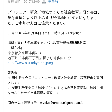
投稿日時 : 2017/12/09
事務局
プロジェクト研究「地域づくりと社会教育」研究会は、
急な事情により以下の通り開催場所が変更になりまし
た。
ご参加の方はご注意ください。
日時：2017年12月16日（土）13時30分～17時30分
場所：
東京大学本郷キャンパス教育学部棟3階358教室
［所在地］
東京都文京区本郷7‐3‐1
地下鉄「本郷三丁目」駅より徒歩約10分
http://www.p.u-tokyo.ac.jp/cg
報告者：
１ 田中雅文会員「コミュニティ政策と社会教育―武蔵野市を事例
として」
２ 柴田彩千子会員「地域づくりにおける自己教育活動―地域主権
をめざした芸術文化活動の事例―」
問合せ先：渡邊洋子 wyoko@create.niigata-u.ac.jp