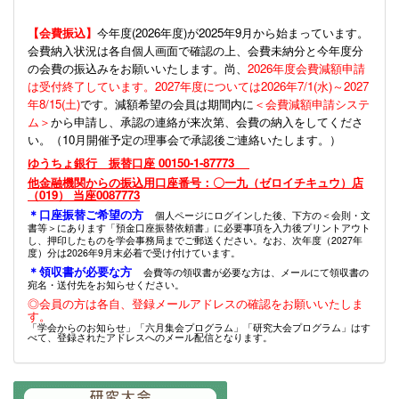
【会費振込】
今年度(
2026年度)が2025年9月から始まっています。
会費納入状況は各自個人画面で確認の上、会費未納分と今年度分
の会費の振込みをお願いいたします。尚、
2026年度会費減額申請
は受付終了しています。2027年度については2026年7/1(水)～2027
年8/15(土)
です。減額希望の会員は期間内に
＜会費減額申請システ
ム＞
から申請し、承認の連絡が来次第、会費の納入をしてくださ
い。（10月開催予定の理事会で承認後ご連絡いたします。）
ゆうちょ銀行 振替口座 00150-1-87773
他金融機関からの振込用口座番号：〇一九（ゼロイチキュウ）店
（019） 当座0087773
＊口座振替ご希望の方
個人ページにログインした後、下方の＜会則・文
書等＞にあります「預金口座振替依頼書」に必要事項を入力後プリントアウト
し、押印したものを学会事務局までご郵送ください。なお、次年度（2027年
度）分は2026年9月末必着で受け付けています。
＊領収書が必要な方
会費等の領収書が必要な方は、メールにて領収書の
宛名・送付先をお知らせください。
◎会員の方は各自、登録メールアドレスの確認をお願いいたしま
す。
「学会からのお知らせ」「六月集会プログラム」「研究大会プログラム」はす
べて、登録されたアドレスへのメール配信となります。