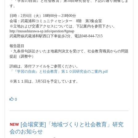
「『学習の自由』と社会教育」第
10
回研究会を、下記の通り開催しま
す。
日時：
2
月
6
日（火）
18
時
00
分～
21
時
00
分
会場：武蔵浦和コミュニティセンター
8
階 第
3
集会室
※
立地および交通アクセスについては、下記案内を参照下さい。
http://musashiurawa-sp.info/question/#gmap
武蔵野線武蔵浦和駅西口下車徒歩
2
分、電話
048-844-7215
報告題目
・九条俳句訴訟さいたま地裁判決文を受けて、社会教育職員からの問題
提起（調整中）
詳細は、添付ファイルをご参照ください。
「『学習の自由』と社会教育」第１０回研究会のご案内.pdf
※
第１１回は、
3
月
5
日を予定しています。
0
[会場変更]「地域づくりと社会教育」研究
会のお知らせ