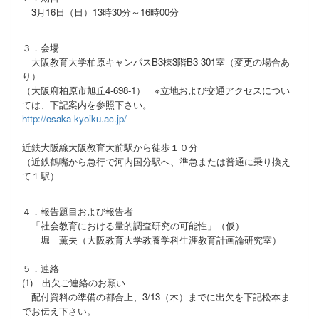
3月16日（日）13時30分～16時00分
３．会場
大阪教育大学柏原キャンパスB3棟3階B3-301室（変更の場合あ
り）
（大阪府柏原市旭丘4-698-1）
※立地および交通アクセスについ
ては、下記案内を参照下さい。
http://osaka-kyoiku.ac.jp/
近鉄大阪線大阪教育大前駅から徒歩１０分
（近鉄鶴嘴から急行で河内国分駅へ、準急または普通に乗り換え
て１駅）
４．報告題目および報告者
「社会教育における量的調査研究の可能性」（仮）
堀 薫夫（大阪教育大学教養学科生涯教育計画論研究室）
５．連絡
(1) 出欠ご連絡のお願い
配付資料の準備の都合上、3/13（木）までに出欠を下記松本ま
でお伝え下さい。