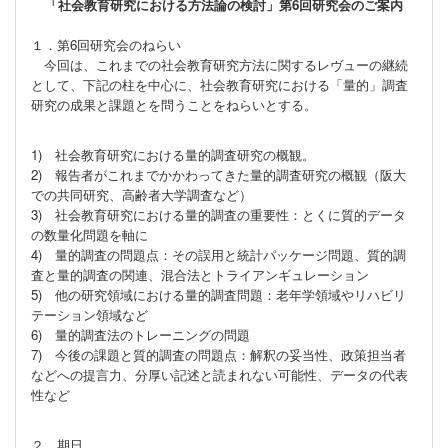
「社会教育研究における方法論の検討」第6回研究会のご案内
１．第6回研究会のねらい
今回は、これまでの社会教育研究方法に関するレヴューの継続
として、下記の柱を中心に、社会教育研究における「量的」調査
研究の成果と課題とを問うことをねらいとする。
1) 社会教育研究における量的調査研究の概観。
2) 報告者がこれまでかかわってきた量的調査研究の概観（阪大
での共同研究、高齢者大学調査など）
3) 社会教育研究における量的調査の重要性：とくに質的データ
の数量化問題を軸に
4) 量的調査の問題点：その誤用と統計パッケージ問題、質的調
査と量的調査の関連、混合法とトライアンギュレーション
5) 他の研究領域における量的調査問題：老年学領域やリハビリ
テーション領域など
6) 量的調査法のトレーニングの問題
7) 今後の課題と質的調査の問題点：解釈の妥当性、政策担当者
などへの提言力、分厚い記述と読まれない可能性、データの代表
性など
２．期日