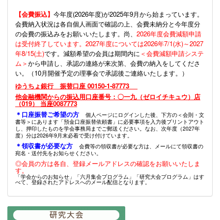
【会費振込】
今年度(
2026年度)が2025年9月から始まっています。
会費納入状況は各自個人画面で確認の上、会費未納分と今年度分
の会費の振込みをお願いいたします。尚、
2026年度会費減額申請
は受付終了しています。2027年度については2026年7/1(水)～2027
年8/15(土)
です。減額希望の会員は期間内に
＜会費減額申請システ
ム＞
から申請し、承認の連絡が来次第、会費の納入をしてくださ
い。（10月開催予定の理事会で承認後ご連絡いたします。）
ゆうちょ銀行 振替口座 00150-1-87773
他金融機関からの振込用口座番号：〇一九（ゼロイチキュウ）店
（019） 当座0087773
＊口座振替ご希望の方
個人ページにログインした後、下方の＜会則・文
書等＞にあります「預金口座振替依頼書」に必要事項を入力後プリントアウト
し、押印したものを学会事務局までご郵送ください。なお、次年度（2027年
度）分は2026年9月末必着で受け付けています。
＊領収書が必要な方
会費等の領収書が必要な方は、メールにて領収書の
宛名・送付先をお知らせください。
◎会員の方は各自、登録メールアドレスの確認をお願いいたしま
す。
「学会からのお知らせ」「六月集会プログラム」「研究大会プログラム」はす
べて、登録されたアドレスへのメール配信となります。