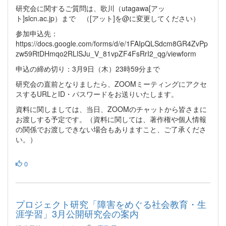
研究会に関するご質問は、歌川（utagawa[アッ
ト]slcn.ac.jp）まで （[アット]を@に変更してください）
参加申込先：
https://docs.google.com/forms/d/e/1FAIpQLSdcm8GR4ZvPp
zw59RtDHmqo2RLlSJu_V_81vpZF4FsRrI2_qg/viewform
申込の締め切り：3月9日（木）23時59分まで
研究会の直前となりましたら、ZOOMミーティングにアクセ
スするURLとID・パスワードをお送りいたします。
資料に関しましては、当日、ZOOMのチャットから皆さまに
お渡しする予定です。（資料に関しては、著作権や個人情報
の関係でお渡しできない場合もありますこと、ご了承くださ
い。）
0
プロジェクト研究「障害をめぐる社会教育・生
涯学習」3月公開研究会の案内