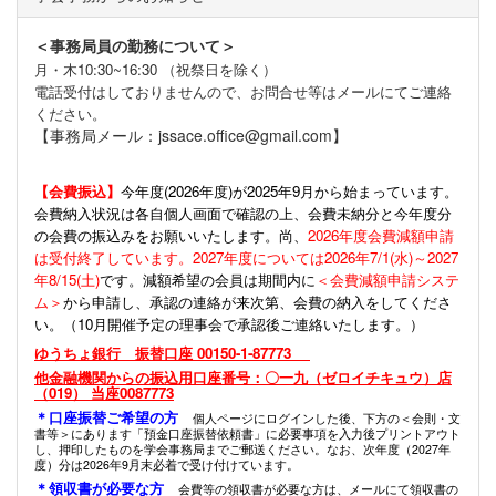
＜事務局員の勤務について＞
月・木10:30~16:30 （祝祭日を除く）
電話受付はしておりませんので、お問合せ等はメールにてご連絡
ください。
【事務局メール：jssace.office@gmail.com】
【会費振込】
今年度(
2026年度)が2025年9月から始まっています。
会費納入状況は各自個人画面で確認の上、会費未納分と今年度分
の会費の振込みをお願いいたします。尚、
2026年度会費減額申請
は受付終了しています。2027年度については2026年7/1(水)～2027
年8/15(土)
です。減額希望の会員は期間内に
＜会費減額申請システ
ム＞
から申請し、承認の連絡が来次第、会費の納入をしてくださ
い。（10月開催予定の理事会で承認後ご連絡いたします。）
ゆうちょ銀行 振替口座 00150-1-87773
他金融機関からの振込用口座番号：〇一九（ゼロイチキュウ）店
（019） 当座0087773
＊口座振替ご希望の方
個人ページにログインした後、下方の＜会則・文
書等＞にあります「預金口座振替依頼書」に必要事項を入力後プリントアウト
し、押印したものを学会事務局までご郵送ください。なお、次年度（2027年
度）分は2026年9月末必着で受け付けています。
＊領収書が必要な方
会費等の領収書が必要な方は、メールにて領収書の