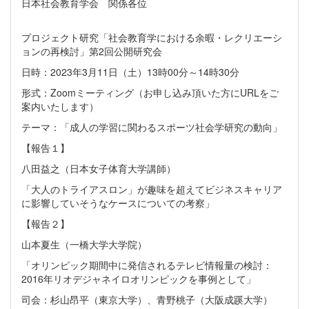
日本社会教育学会 関係各位
プロジェクト研究「社会教育学における余暇・レクリエーシ
ョンの再検討」第2回公開研究会
日時：2023年3月11日（土）13時00分～14時30分
形式：Zoomミーティング（お申し込み頂いた方にURLをご
案内いたします）
テーマ：「成人の学習に関わるスポーツ社会学研究の動向」
【報告１】
八田益之（日本女子体育大学講師）
「大人のトライアスロン」が趣味を超えてビジネスキャリア
に影響していそうなケースについての考察」
【報告２】
山本夏生（一橋大学大学院）
「オリンピック期間中に発信されるテレビ情報量の検討：
2016年リオデジャネイロオリンピックを事例として」
司会：杉山昂平（東京大学）、青野桃子（大阪成蹊大学）