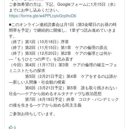
ご参加希望の方は、下記、Googleフォームに1月15日（水）
までにお申し込みください。
https://forms.gle/w4PPLcyivGrpihxD6
■このオンライン連続読書会は月1回（第3金曜日のお昼の時
間帯を予定）で継続的に開催し、1章ずつ読み進めていきま
す。
（終了）第1回（10月18日）序章
（終了）第2回（11月15日）第1章 ケアの倫理の原点
（終了）第3回（12月20日）第2章 ケアの倫理とは何か
―『もうひとつの声で』を読み直す
（今回）第4回（1月17日）第3章 ケアの倫理の確立ーフェ
ミニストたちの探求
第5回（2月21日予定）第4章 ケアをするのは誰か
―新しい人間像・社会観の模索
第6回（3月21日予定）第5章 誰も取り残されない
社会へ―ケアから始めるオルタナティヴな政治思想
第7回（4月18日予定）終章 コロナ・パンデミック
の後を生きる―ケアから始める民主主義
ご参加お待ちしています。
0