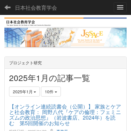
日本社会教育学会
Toggl
プロジェクト研究
2025年1月の記事一覧
2025年1月
10件
【オンライン連続読書会（公開）】 家族とケア
と社会教育： 岡野八代『ケアの倫理：フェミニ
ズムの政治思想』（岩波書店、2024年）を読
む 第5回開催のお知らせ