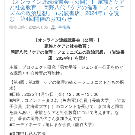
【オンライン連続読書会（公開）】 家族とケア
と社会教育： 岡野八代『ケアの倫理：フェミニ
ズムの政治思想』（岩波書店、2024年）を読
む 第4回開催のお知らせ
投稿日時 : 2025/01/05
事務局
【オンライン連続読書会（公開）】
家族とケアと社会教育：
岡野八代『ケアの倫理：フェミニズムの政治思想』（岩波書
店、2024年）を読む
主催：プロジェクト研究「男女平等・ジェンダー公正をめぐ
る課題と社会教育の可能性」
【第4回：第3章 ケアの倫理の確立ーフェミニストたちの探
求】
■日時：2025年1月17日（金）12：00～13：00
■内容：コメンテータ２名（矢内琴江会員［長崎大学］・辻智
子会員［北海道大学］）のコメントを受けて、参加者と同書
を読みあい、家族とケアと社会教育について考えます。な
お、著者の岡野八代さん参加予定です。
■コーディネータ：亀口まか会員（龍谷大学）
■参加申し込み方法