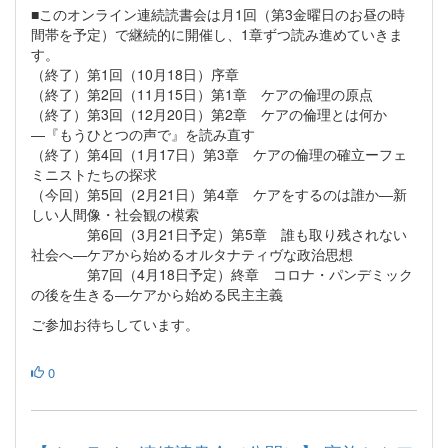
■このオンライン連続読書会は月1回（第3金曜日のお昼の時
間帯を予定）で継続的に開催し、1章ずつ読み進めていきま
す。
（終了）第1回（10月18日）序章
（終了）第2回（11月15日）第1章 ケアの倫理の原点
（終了）第3回（12月20日）第2章 ケアの倫理とは何か
―『もうひとつの声で』を読み直す
（終了）第4回（1月17日）第3章 ケアの倫理の確立ーフェ
ミニストたちの探求
（今回）第5回（2月21日）第4章 ケアをするのは誰か―新
しい人間像・社会観の模索
第6回（3月21日予定）第5章 誰も取り残されない
社会へ―ケアから始めるオルタナティヴな政治思想
第7回（4月18日予定）終章 コロナ・パンデミック
の後を生きる―ケアから始める民主主義
ご参加お待ちしています。
0