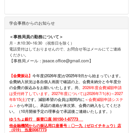
学会事務からのお知らせ
＜事務局員の勤務について＞
月・木10:30~16:30 （祝祭日を除く）
電話受付はしておりませんので、お問合せ等はメールにてご連絡
ください。
【事務局メール：jssace.office@gmail.com】
【会費振込】
今年度(
2026年度)が2025年9月から始まっています。
会費納入状況は各自個人画面で確認の上、会費未納分と今年度分
の会費の振込みをお願いいたします。尚、
2026年度会費減額申請
は受付終了しています。2027年度については2026年7/1(水)～2027
年8/15(土)
です。減額希望の会員は期間内に
＜会費減額申請システ
ム＞
から申請し、承認の連絡が来次第、会費の納入をしてくださ
い。（10月開催予定の理事会で承認後ご連絡いたします。）
ゆうちょ銀行 振替口座 00150-1-87773
他金融機関からの振込用口座番号：〇一九（ゼロイチキュウ）店
（019） 当座0087773