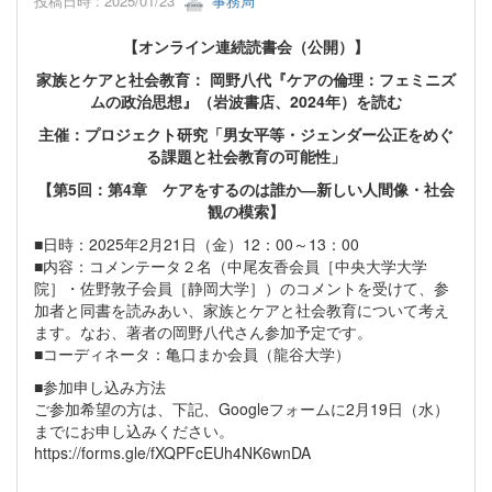
投稿日時 : 2025/01/23
事務局
【オンライン連続読書会（公開）】
家族とケアと社会教育： 岡野八代『ケアの倫理：フェミニズ
ムの政治思想』（岩波書店、2024年）を読む
主催：プロジェクト研究「男女平等・ジェンダー公正をめぐ
る課題と社会教育の可能性」
【第5回：第4章 ケアをするのは誰か―新しい人間像・社会
観の模索】
■日時：2025年2月21日（金）12：00～13：00
■内容：コメンテータ２名（中尾友香会員［中央大学大学
院］・佐野敦子会員［静岡大学］）のコメントを受けて、参
加者と同書を読みあい、家族とケアと社会教育について考え
ます。なお、著者の岡野八代さん参加予定です。
■コーディネータ：亀口まか会員（龍谷大学）
■参加申し込み方法
ご参加希望の方は、下記、Googleフォームに2月19日（水）
までにお申し込みください。
https://forms.gle/fXQPFcEUh4NK6wnDA