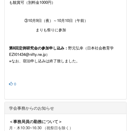
も観賞可（
別料金
1000
円）
③
10
月
9
日（夜）～
10
月
10
日（午前）
まりも祭りに参加
第
8
回定例研究会の
参加申し込み：
野元弘幸（日本社会教育学
EZI01434@nifty.ne.jp
）
※なお、宿泊申し込みは終了致しました。
0
学会事務からのお知らせ
＜事務局員の勤務について＞
月・木10:30~16:30 （祝祭日を除く）