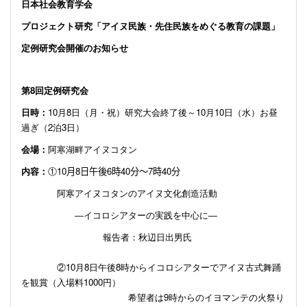
日本社会教育学会
プロジェクト研究「アイヌ民族・先住民族をめぐる教育の課題」
定例研究会開催のお知らせ
第
8
回定例研究会
日時：
10
月
8
日（月・祝）研究大会終了後～
10
月
10
日（水）お昼
過ぎ（
2
泊
3
日）
会場：
阿寒湖畔アイヌコタン
内容：
①10
月
8
日午後
6
時
40
分～
7
時
40
分
阿寒アイヌコタンのアイヌ文化創造活動
―イコロシアターの実践を中心に―
報告者：秋辺日出男氏
②
10
月
8
日午後
8
時からイコロシアターでアイヌ古式舞踊
を観賞（
入場料
1000
円）
希望者は
9
時からのイヨマンテの火祭り