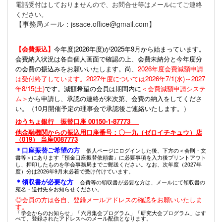
電話受付はしておりませんので、お問合せ等はメールにてご連絡
ください。
【事務局メール：jssace.office@gmail.com】
【会費振込】
今年度(
2026年度)が2025年9月から始まっています。
会費納入状況は各自個人画面で確認の上、会費未納分と今年度分
の会費の振込みをお願いいたします。尚、
2026年度会費減額申請
は受付終了しています。2027年度については2026年7/1(水)～2027
年8/15(土)
です。減額希望の会員は期間内に
＜会費減額申請システ
ム＞
から申請し、承認の連絡が来次第、会費の納入をしてくださ
い。（10月開催予定の理事会で承認後ご連絡いたします。）
ゆうちょ銀行 振替口座 00150-1-87773
他金融機関からの振込用口座番号：〇一九（ゼロイチキュウ）店
（019） 当座0087773
＊口座振替ご希望の方
個人ページにログインした後、下方の＜会則・文
書等＞にあります「預金口座振替依頼書」に必要事項を入力後プリントアウト
し、押印したものを学会事務局までご郵送ください。なお、次年度（2027年
度）分は2026年9月末必着で受け付けています。
＊領収書が必要な方
会費等の領収書が必要な方は、メールにて領収書の
宛名・送付先をお知らせください。
◎会員の方は各自、登録メールアドレスの確認をお願いいたしま
す。
「学会からのお知らせ」「六月集会プログラム」「研究大会プログラム」はす
べて、登録されたアドレスへのメール配信となります。