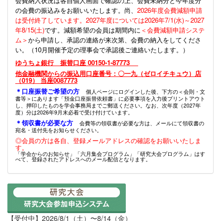
会費納入状況は各自個人画面で確認の上、会費未納分と今年度分
の会費の振込みをお願いいたします。尚、
2026年度会費減額申請
は受付終了しています。2027年度については2026年7/1(水)～2027
年8/15(土)
です。減額希望の会員は期間内に
＜会費減額申請システ
ム＞
から申請し、承認の連絡が来次第、会費の納入をしてくださ
い。（10月開催予定の理事会で承認後ご連絡いたします。）
ゆうちょ銀行 振替口座 00150-1-87773
他金融機関からの振込用口座番号：〇一九（ゼロイチキュウ）店
（019） 当座0087773
＊口座振替ご希望の方
個人ページにログインした後、下方の＜会則・文
書等＞にあります「預金口座振替依頼書」に必要事項を入力後プリントアウト
し、押印したものを学会事務局までご郵送ください。なお、次年度（2027年
度）分は2026年9月末必着で受け付けています。
＊領収書が必要な方
会費等の領収書が必要な方は、メールにて領収書の
宛名・送付先をお知らせください。
◎会員の方は各自、登録メールアドレスの確認をお願いいたしま
す。
「学会からのお知らせ」「六月集会プログラム」「研究大会プログラム」はす
べて、登録されたアドレスへのメール配信となります。
【受付中】2026/8/1（土）〜8/14（金）