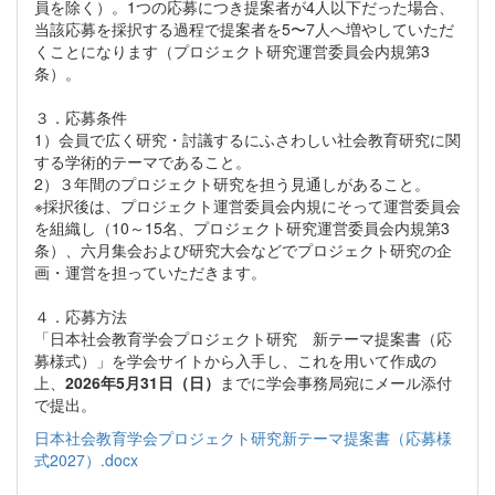
員を除く）。1つの応募につき提案者が4人以下だった場合、
当該応募を採択する過程で提案者を5〜7人へ増やしていただ
くことになります（プロジェクト研究運営委員会内規第3
条）。
３．応募条件
1）会員で広く研究・討議するにふさわしい社会教育研究に関
する学術的テーマであること。
2）３年間のプロジェクト研究を担う見通しがあること。
※採択後は、プロジェクト運営委員会内規にそって運営委員会
を組織し（10～15名、プロジェクト研究運営委員会内規第3
条）、六月集会および研究大会などでプロジェクト研究の企
画・運営を担っていただきます。
４．応募方法
「日本社会教育学会プロジェクト研究 新テーマ提案書（応
募様式）」を学会サイトから入手し、これを用いて作成の
上、
2026年5月31日（日）
までに学会事務局宛にメール添付
で提出。
日本社会教育学会プロジェクト研究新テーマ提案書（応募様
式2027）.docx