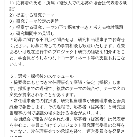
1）応募者の氏名・所属（複数人での応募の場合は代表者を明
記）
2）提案する研究テーマ
3）研究テーマ設定の趣旨
4）提案する研究テーマの下で探究すべきと考える検討課題
5）研究期間中の見通し
＊応募に関する不明点や問合せは、研究担当理事までお寄せ
ください。応募に際しての事前相談も歓迎いたします。過去
あるいは現在進行中のプロジェクト研究の経験を紹介するこ
と、学会員どうしをつなぐコーディネート等の支援もおこな
います。
５．選考・採択後のスケジュール
・提案書にもとづき常任理事会で審議・決定（採択）しま
す。採択までの過程で、複数のテーマの統合や、テーマ名の
変更が提案されることがあります。
・常任理事会での採択後、研究担当理事が全国理事会と会員
総会で報告します。その過程で、応募者（提案者）と研究担
当理事の間で協議の場を設ける場合があります。
・会員総会で報告がなされた後、応募者（提案者）は代表者
を中心に、会員に向けてプロジェクト研究運営委員の公募を
おこない、常任理事会での承認を経て、運営委員会を発足さ