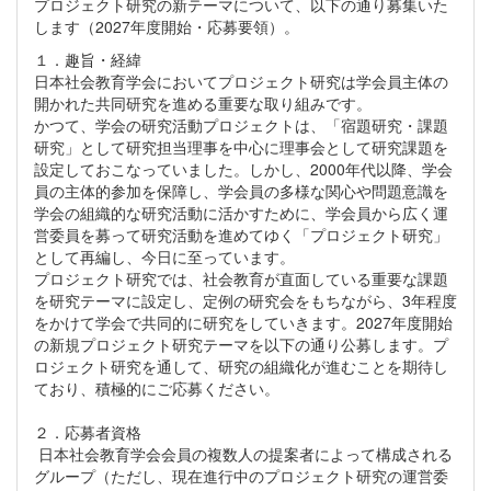
プロジェクト研究の新テーマについて、以下の通り募集いた
します（2027年度開始・応募要領）。
１．趣旨・経緯
日本社会教育学会においてプロジェクト研究は学会員主体の
開かれた共同研究を進める重要な取り組みです。
かつて、学会の研究活動プロジェクトは、「宿題研究・課題
研究」として研究担当理事を中心に理事会として研究課題を
設定しておこなっていました。しかし、2000年代以降、学会
員の主体的参加を保障し、学会員の多様な関心や問題意識を
学会の組織的な研究活動に活かすために、学会員から広く運
営委員を募って研究活動を進めてゆく「プロジェクト研究」
として再編し、今日に至っています。
プロジェクト研究では、社会教育が直面している重要な課題
を研究テーマに設定し、定例の研究会をもちながら、3年程度
をかけて学会で共同的に研究をしていきます。2027年度開始
の新規プロジェクト研究テーマを以下の通り公募します。プ
ロジェクト研究を通して、研究の組織化が進むことを期待し
ており、積極的にご応募ください。
２．応募者資格
日本社会教育学会会員の複数人の提案者によって構成される
グループ（ただし、現在進行中のプロジェクト研究の運営委