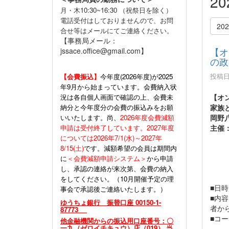
2
月・木10:30~16:30 （祝祭日を除く）
電話受付はしておりませんので、お問
20
合せ等はメールにてご連絡ください。
【事務局メール：
【オ
jssace.office@gmail.com】
の政
投稿日時
【会費振込】
今年度(
2026年度)が2025
年9月から始まっています。会費納入状
況は各自個人画面で確認の上、会費未
【オ
納分と今年度分の会費の振込みをお願
家族
いいたします。尚、
2026年度会費減額
岡野
申請は受付終了しています。2027年度
主催
については2026年7/1(水)～2027年
8/15(土)
です。減額希望の会員は期間内
に
＜会費減額申請システム＞
から申請
し、承認の連絡が来次第、会費の納入
をしてください。（10月開催予定の理
■日時
事会で承認後ご連絡いたします。）
■内
ゆうちょ銀行 振替口座 00150-1-
者か
87773
■コ
他金融機関からの振込用口座番号：〇
一九（ゼロイチキュウ）店（019） 当