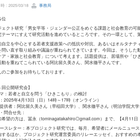
 : 2025/03/18
事務局
各位
ジェクト研究「男女平等・ジェンダー公正をめぐる課題と社会教育の可
究テーマにすえて研究活動を進めているところです。その一環として、
的自立を中心とする若者支援政策への抵抗や対抗、あるいはオルタナテ
を問い直す取り組みや議論が重ねられてきています。今回は、そうした
ケア・家族と社会教育」について考えます。話題提供は、居場所や「ひ
活動を重ねてこられている阿比留久美さん、関水徹平さんです。
んのご参加をお待ちしております。
４回公開研究会】
テーマ：若者と自立を問う「ひきこもり」の検討
時：2025年4月13日（日）14時～17時（オンライン）
話題提供者：阿比留久美さん（早稲田大学）、関水徹平さん（明治学院大学
込・問合せ先：
希望の方は、冨永（tominagatakahiro◎gmail.com）まで、【
ュースレター：本プロジェクト研究では、毎月、希望者にメールニュー
内するほか、プロジェクト研究運営委員のリレーエッセイ、おすすめの