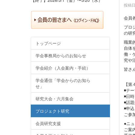
投稿日時
会員
プロ
の研
職業
トップページ
自体
働・
学会事務局からのお知らせ
究や
学会紹介（入会案内・手続）
皆さ
学会通信「学会からのお知ら
【第
せ」
◾️
◾️日
研究大会・六月集会
◾️
◾️申
プロジェクト研究
ご参加
会員研究支援
●ニ
ご案