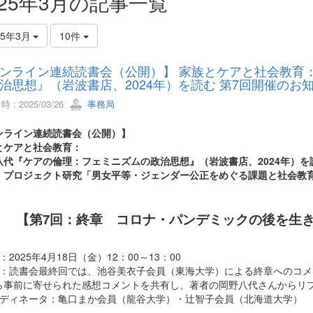
025年3月の記事一覧
25年3月
10件
ンライン連続読書会（公開）】 家族とケアと社会教育
治思想』（岩波書店、2024年）を読む 第7回開催のお
 : 2025/03/26
事務局
ンライン連続読書会（公開）】
とケアと社会教育：
八代『ケアの倫理：フェミニズムの政治思想』（岩波書店、2024年）を
：プロジェクト研究「男女平等・ジェンダー公正をめぐる課題と社会教
【第7回：終章 コロナ・パンデミックの後を生
：2025年4月18日（金）12：00～13：00
容：読書会最終回では、池谷美衣子会員（東海大学）による終章へのコ
ら事前に寄せられた感想コメントを共有し、著者の岡野八代さんからリ
ーディネータ：亀口まか会員（龍谷大学）・辻智子会員（北海道大学）