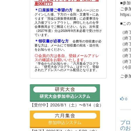
■参
座0087773
ご参
＊口座振替ご希望の方
個人ページにロ
https
グインした後、下方の＜会則・文書等＞にあ
ります「預金口座振替依頼書」に必要事項を
入力後プリントアウトし、押印したものを学
■こ
会事務局までご郵送ください。なお、次年度
（2027年度）分は2026年9月末必着で受け付け
（終了
ています。
（終
＊領収書が必要な方
会費等の領収書が必
（終
要な方は、メールにて領収書の宛名・送付先
（終
をお知らせください。
（終
◎会員の方は各自、登録メールアドレ
スの確認をお願いいたします。
（終
「学会からのお知らせ」「六月集会プログラ
（今
ム」「研究大会プログラム」はすべて、登録
されたアドレスへのメール配信となります。
ご参
0
【受付中】2026/8/1（土）〜8/14（金）
プロ
のお
【終了】2026/5/1（金）〜5/20（水）