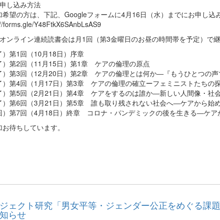
加申し込み方法
加希望の方は、下記、Googleフォームに4月16日（水）までにお申し込
://forms.gle/Y48FtkX6SAnbLsAS9
のオンライン連続読書会は月1回（第3金曜日のお昼の時間帯を予定）で
）第1回（10月18日）序章
了）第2回（11月15日）第1章 ケアの倫理の原点
了）第3回（12月20日）第2章 ケアの倫理とは何か―『もうひとつの
了）第4回（1月17日）第3章 ケアの倫理の確立ーフェミニストたちの
了）第5回（2月21日）第4章 ケアをするのは誰か―新しい人間像・社
了）第6回（3月21日）第5章 誰も取り残されない社会へ―ケアから始
回）第7回（4月18日）終章 コロナ・パンデミックの後を生きる―ケア
加お待ちしています。
ジェクト研究「男女平等・ジェンダー公正をめぐる課題
知らせ