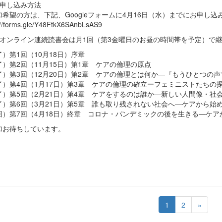
加申し込み方法
加希望の方は、下記、Googleフォームに4月16日（水）までにお申し込
://forms.gle/Y48FtkX6SAnbLsAS9
のオンライン連続読書会は月1回（第3金曜日のお昼の時間帯を予定）で
）第1回（10月18日）序章
了）第2回（11月15日）第1章 ケアの倫理の原点
了）第3回（12月20日）第2章 ケアの倫理とは何か―『もうひとつの
了）第4回（1月17日）第3章 ケアの倫理の確立ーフェミニストたちの
了）第5回（2月21日）第4章 ケアをするのは誰か―新しい人間像・社
了）第6回（3月21日）第5章 誰も取り残されない社会へ―ケアから始
回）第7回（4月18日）終章 コロナ・パンデミックの後を生きる―ケア
加お待ちしています。
1
2
»