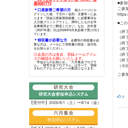
■参
座0087773
ご参
＊口座振替ご希望の方
個人ページにロ
https
グインした後、下方の＜会則・文書等＞にあ
ります「預金口座振替依頼書」に必要事項を
入力後プリントアウトし、押印したものを学
■こ
会事務局までご郵送ください。なお、次年度
（2027年度）分は2026年9月末必着で受け付け
（終了
ています。
（終
＊領収書が必要な方
会費等の領収書が必
（終
要な方は、メールにて領収書の宛名・送付先
（終
をお知らせください。
（終
◎会員の方は各自、登録メールアドレ
スの確認をお願いいたします。
（終
「学会からのお知らせ」「六月集会プログラ
（今
ム」「研究大会プログラム」はすべて、登録
されたアドレスへのメール配信となります。
ご参
0
【受付中】2026/8/1（土）〜8/14（金）
【終了】2026/5/1（金）〜5/20（水）