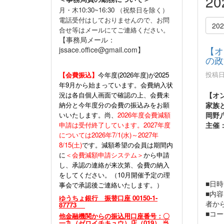
2
月・木10:30~16:30 （祝祭日を除く）
電話受付はしておりませんので、お問
20
合せ等はメールにてご連絡ください。
【事務局メール：
【オ
jssace.office@gmail.com】
の政
投稿日時
【会費振込】
今年度(
2026年度)が2025
年9月から始まっています。会費納入状
況は各自個人画面で確認の上、会費未
【オ
納分と今年度分の会費の振込みをお願
家族
いいたします。尚、
2026年度会費減額
岡野
申請は受付終了しています。2027年度
主催
については2026年7/1(水)～2027年
8/15(土)
です。減額希望の会員は期間内
に
＜会費減額申請システム＞
から申請
し、承認の連絡が来次第、会費の納入
をしてください。（10月開催予定の理
■日時
事会で承認後ご連絡いたします。）
■内
ゆうちょ銀行 振替口座 00150-1-
者か
87773
■コ
他金融機関からの振込用口座番号：〇
一九（ゼロイチキュウ）店（019） 当