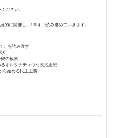
みください。
継続的に開催し、1章ずつ読み進めていきます。
声で』を読み直す
探求
会観の模索
めるオルタナティヴな政治思想
から始める民主主義