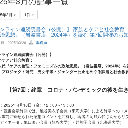
025年3月の記事一覧
25年3月
1件
ンライン連続読書会（公開）】 家族とケアと社会教育
治思想』（岩波書店、2024年）を読む 第7回開催のお
 : 2025/03/26
事務局
ンライン連続読書会（公開）】
とケアと社会教育：
八代『ケアの倫理：フェミニズムの政治思想』（岩波書店、2024年）を
：プロジェクト研究「男女平等・ジェンダー公正をめぐる課題と社会教
【第7回：終章 コロナ・パンデミックの後を生
：2025年4月18日（金）12：00～13：00
容：読書会最終回では、池谷美衣子会員（東海大学）による終章へのコ
ら事前に寄せられた感想コメントを共有し、著者の岡野八代さんからリ
ーディネータ：亀口まか会員（龍谷大学）・辻智子会員（北海道大学）