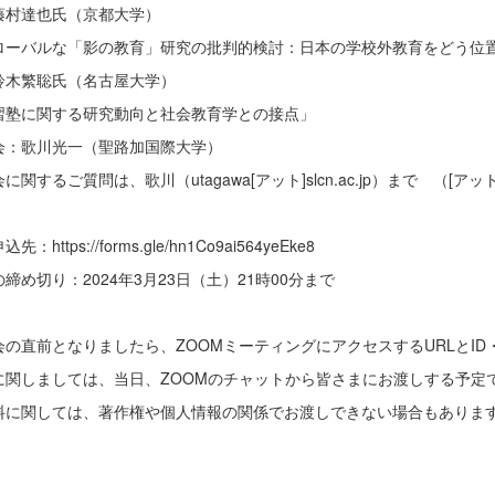
藤村達也氏（京都大学）
ローバルな「影の教育」研究の批判的検討：日本の学校外教育をどう位
鈴木繁聡氏（名古屋大学）
習塾に関する研究動向と社会教育学との接点」
：歌川光一（聖路加国際大学）
に関するご質問は、歌川（utagawa[アット]slcn.ac.jp）まで （[
先：https://forms.gle/hn1Co9ai564yeEke8
締め切り：2024年3月23日（土）21時00分まで
会の直前となりましたら、ZOOMミーティングにアクセスするURLとI
に関しましては、当日、ZOOMのチャットから皆さまにお渡しする予定
料に関しては、著作権や個人情報の関係でお渡しできない場合もありま