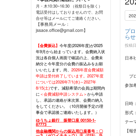
2
月・木10:30~16:30 （祝祭日を除く）
電話受付はしておりませんので、お問
20
合せ等はメールにてご連絡ください。
【事務局メール：
プロ
jssace.office@gmail.com】
らせ
投稿日時
【会費振込】
今年度(
2026年度)が2025
年9月から始まっています。会費納入状
況は各自個人画面で確認の上、会費未
日本
納分と今年度分の会費の振込みをお願
いいたします。尚、
2026年度会費減額
申請は受付終了しています。2027年度
プロ
については2026年7/1(水)～2027年
参加
8/15(土)
です。減額希望の会員は期間内
に
＜会費減額申請システム＞
から申請
し、承認の連絡が来次第、会費の納入
日時：
をしてください。（10月開催予定の理
事会で承認後ご連絡いたします。）
形式
ゆうちょ銀行 振替口座 00150-1-
テー
87773
【報
他金融機関からの振込用口座番号：〇
一九（ゼロイチキュウ）店（019） 当