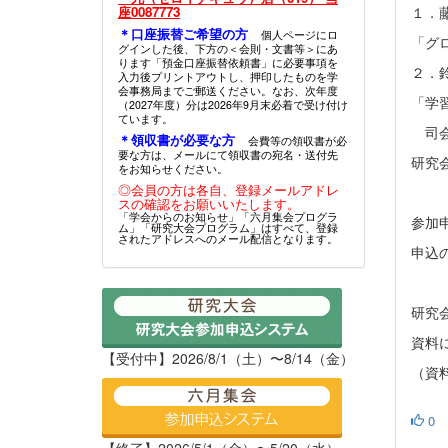
座0087773
１．
＊口座振替ご希望の方
個人ページにロ
「グ
グインした後、下方の＜会則・文書等＞にあ
ります「預金口座振替依頼書」に必要事項を
２．
入力後プリントアウトし、押印したものを学
会事務局までご郵送ください。なお、次年度
「学
（2027年度）分は2026年9月末必着で受け付け
ています。
司会
＊領収書が必要な方
会費等の領収書が必
要な方は、メールにて領収書の宛名・送付先
研究会
をお知らせください。
◎会員の方は各自、登録メールアドレ
スの確認をお願いいたします。
「学会からのお知らせ」「六月集会プログラ
参加申込
ム」「研究大会プログラム」はすべて、登録
されたアドレスへのメール配信となります。
申込の
研究
資料
【受付中】2026/8/1（土）〜8/14（金）
（資
0
【終了】2026/5/1（金）〜5/20（水）