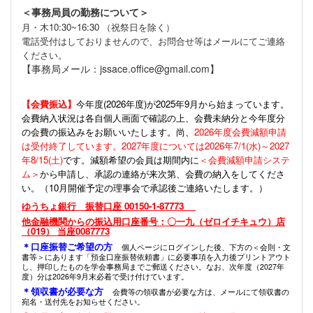
＜事務局員の勤務について＞
月・木10:30~16:30 （祝祭日を除く）
電話受付はしておりませんので、お問合せ等はメールにてご連絡
ください。
【事務局メール：jssace.office@gmail.com】
【会費振込】
今年度(
2026年度)が2025年9月から始まっています。
会費納入状況は各自個人画面で確認の上、会費未納分と今年度分
の会費の振込みをお願いいたします。尚、
2026年度会費減額申請
は受付終了しています。2027年度については2026年7/1(水)～2027
年8/15(土)
です。減額希望の会員は期間内に
＜会費減額申請システ
ム＞
から申請し、承認の連絡が来次第、会費の納入をしてくださ
い。（10月開催予定の理事会で承認後ご連絡いたします。）
ゆうちょ銀行 振替口座 00150-1-87773
他金融機関からの振込用口座番号：〇一九（ゼロイチキュウ）店
（019） 当座0087773
＊口座振替ご希望の方
個人ページにログインした後、下方の＜会則・文
書等＞にあります「預金口座振替依頼書」に必要事項を入力後プリントアウト
し、押印したものを学会事務局までご郵送ください。なお、次年度（2027年
度）分は2026年9月末必着で受け付けています。
＊領収書が必要な方
会費等の領収書が必要な方は、メールにて領収書の
宛名・送付先をお知らせください。