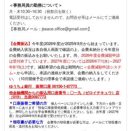
＜事務局員の勤務について＞
月・木10:30~16:30 （祝祭日を除く）
電話受付はしておりませんので、お問合せ等はメールにてご連絡
ください。
【事務局メール：jssace.office@gmail.com】
【会費振込】
今年度(
2026年度)が2025年9月から始まっています。
会費納入状況は各自個人画面で確認の上、会費未納分と今年度分
の会費の振込みをお願いいたします。尚、
2026年度会費減額申請
は受付終了しています。2027年度については2026年7/1(水)～2027
年8/15(土)
です。減額希望の会員は期間内に
＜会費減額申請システ
ム＞
から申請し、承認の連絡が来次第、会費の納入をしてくださ
い。（10月開催予定の理事会で承認後ご連絡いたします。）
ゆうちょ銀行 振替口座 00150-1-87773
他金融機関からの振込用口座番号：〇一九（ゼロイチキュウ）店
（019） 当座0087773
＊口座振替ご希望の方
個人ページにログインした後、下方の＜会則・文
書等＞にあります「預金口座振替依頼書」に必要事項を入力後プリントアウト
し、押印したものを学会事務局までご郵送ください。なお、次年度（2027年
度）分は2026年9月末必着で受け付けています。
＊領収書が必要な方
会費等の領収書が必要な方は、メールにて領収書の
宛名・送付先をお知らせください。