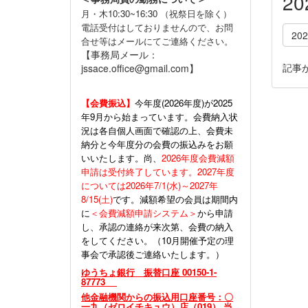
2
月・木10:30~16:30 （祝祭日を除く）
電話受付はしておりませんので、お問
20
合せ等はメールにてご連絡ください。
【事務局メール：
記事
jssace.office@gmail.com】
【会費振込】
今年度(
2026年度)が2025
年9月から始まっています。会費納入状
況は各自個人画面で確認の上、会費未
納分と今年度分の会費の振込みをお願
いいたします。尚、
2026年度会費減額
申請は受付終了しています。2027年度
については2026年7/1(水)～2027年
8/15(土)
です。減額希望の会員は期間内
に
＜会費減額申請システム＞
から申請
し、承認の連絡が来次第、会費の納入
をしてください。（10月開催予定の理
事会で承認後ご連絡いたします。）
ゆうちょ銀行 振替口座 00150-1-
87773
他金融機関からの振込用口座番号：〇
一九（ゼロイチキュウ）店（019） 当