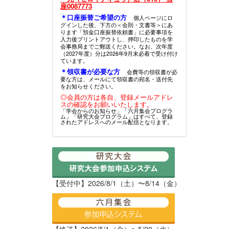
座0087773
＊口座振替ご希望の方
個人ページにロ
グインした後、下方の＜会則・文書等＞にあ
ります「預金口座振替依頼書」に必要事項を
入力後プリントアウトし、押印したものを学
会事務局までご郵送ください。なお、次年度
（2027年度）分は2026年9月末必着で受け付け
ています。
＊領収書が必要な方
会費等の領収書が必
要な方は、メールにて領収書の宛名・送付先
をお知らせください。
◎会員の方は各自、登録メールアドレ
スの確認をお願いいたします。
「学会からのお知らせ」「六月集会プログラ
ム」「研究大会プログラム」はすべて、登録
されたアドレスへのメール配信となります。
【受付中】2026/8/1（土）〜8/14（金）
【終了】2026/5/1（金）〜5/20（水）