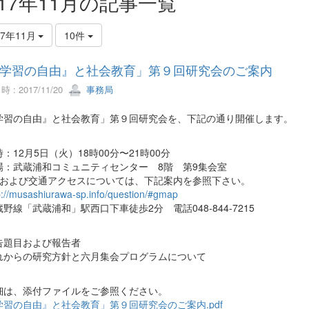
017年11月の記事一覧
17年11月
10件
学習の自由』と社会教育」第９回研究会のご案内
 : 2017/11/20
事務局
学習の自由』と社会教育」第９回研究会を、下記の通り開催します。
：12月5日（火）18時00分〜21時00分
場：武蔵浦和コミュニティセンター 8階 第9集会室
地および交通アクセスについては、下記案内を参照下さい。
p://musashiurawa-sp.info/question/#gmap
線「武蔵浦和」駅西口下車徒歩2分 電話048-844-7215
告題目および報告者
からの研究方針と六月集会プログラムについて
は、添付ファイルをご参照ください。
習の自由』と社会教育」第９回研究会のご案内.pdf