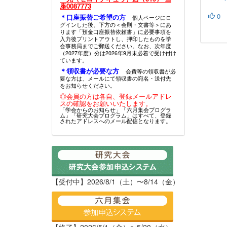
座0087773
0
＊口座振替ご希望の方
個人ページにロ
グインした後、下方の＜会則・文書等＞にあ
ります「預金口座振替依頼書」に必要事項を
入力後プリントアウトし、押印したものを学
会事務局までご郵送ください。なお、次年度
（2027年度）分は2026年9月末必着で受け付け
ています。
＊領収書が必要な方
会費等の領収書が必
要な方は、メールにて領収書の宛名・送付先
をお知らせください。
◎会員の方は各自、登録メールアドレ
スの確認をお願いいたします。
「学会からのお知らせ」「六月集会プログラ
ム」「研究大会プログラム」はすべて、登録
されたアドレスへのメール配信となります。
【受付中】2026/8/1（土）〜8/14（金）
【終了】2026/5/1（金）〜5/20（水）