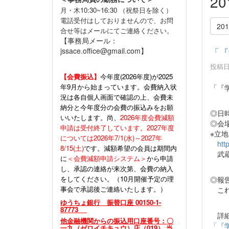
2
月・木10:30~16:30 （祝祭日を除く）
電話受付はしておりませんので、お問
20
合せ等はメールにてご連絡ください。
【事務局メール：
「『
jssace.office@gmail.com】
投稿日時
【会費振込】
今年度(
2026年度)が2025
年9月から始まっています。会費納入状
「『
況は各自個人画面で確認の上、会費未
納分と今年度分の会費の振込みをお願
◎日時
いいたします。尚、
2026年度会費減額
◎会
申請は受付終了しています。2027年度
※立
については2026年7/1(水)～2027年
htt
8/15(土)
です。減額希望の会員は期間内
武蔵野
に
＜会費減額申請システム＞
から申請
し、承認の連絡が来次第、会費の納入
をしてください。（10月開催予定の理
◎報
事会で承認後ご連絡いたします。）
これ
ゆうちょ銀行 振替口座 00150-1-
87773
詳細
他金融機関からの振込用口座番号：〇
「『学
一九（ゼロイチキュウ）店（019） 当