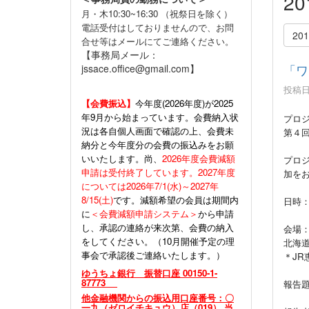
2
月・木10:30~16:30 （祝祭日を除く）
電話受付はしておりませんので、お問
20
合せ等はメールにてご連絡ください。
【事務局メール：
「ワ
jssace.office@gmail.com】
投稿日時
【会費振込】
今年度(
2026年度)が2025
年9月から始まっています。会費納入状
プロ
況は各自個人画面で確認の上、会費未
第４
納分と今年度分の会費の振込みをお願
いいたします。尚、
2026年度会費減額
プロ
申請は受付終了しています。2027年度
加を
については2026年7/1(水)～2027年
8/15(土)
です。減額希望の会員は期間内
日時
に
＜会費減額申請システム＞
から申請
し、承認の連絡が来次第、会費の納入
会場
をしてください。（10月開催予定の理
北海道
事会で承認後ご連絡いたします。）
＊JR
ゆうちょ銀行 振替口座 00150-1-
87773
報告
他金融機関からの振込用口座番号：〇
一九（ゼロイチキュウ）店（019） 当