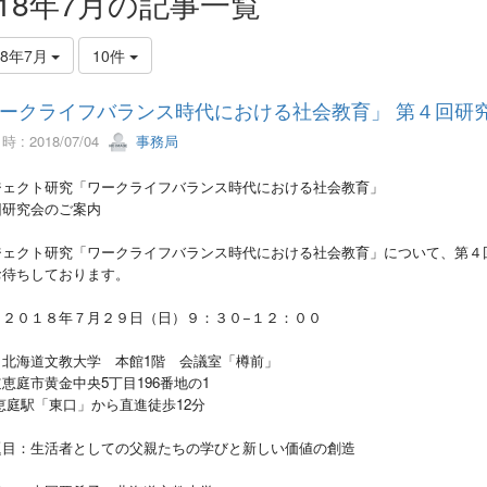
018年7月の記事一覧
18年7月
10件
ークライフバランス時代における社会教育」 第４回研
 : 2018/07/04
事務局
ジェクト研究「ワークライフバランス時代における社会教育」
回研究会のご案内
ジェクト研究「ワークライフバランス時代における社会教育」について、第４
お待ちしております。
：２０１８年７月２９日（日）９：３０−１２：００
：北海道文教大学 本館1階 会議室「樽前」
恵庭市黄金中央5丁目196番地の1
恵庭駅「東口」から直進徒歩12分
題目：生活者としての父親たちの学びと新しい価値の創造