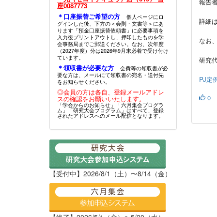
報告
座0087773
＊口座振替ご希望の方
個人ページにロ
詳細
グインした後、下方の＜会則・文書等＞にあ
ります「預金口座振替依頼書」に必要事項を
入力後プリントアウトし、押印したものを学
なお、
会事務局までご郵送ください。なお、次年度
（2027年度）分は2026年9月末必着で受け付け
ています。
研究代
＊領収書が必要な方
会費等の領収書が必
要な方は、メールにて領収書の宛名・送付先
PJ定
をお知らせください。
◎会員の方は各自、登録メールアドレ
0
スの確認をお願いいたします。
「学会からのお知らせ」「六月集会プログラ
ム」「研究大会プログラム」はすべて、登録
されたアドレスへのメール配信となります。
【受付中】2026/8/1（土）〜8/14（金）
【終了】2026/5/1（金）〜5/20（水）