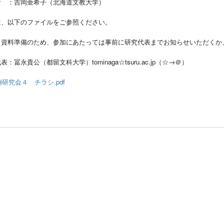
者 ：吉岡亜希子（北海道文教大学）
は、以下のファイルをご参照ください。
資料準備のため、参加にあたっては事前に研究代表までお知らせいただくか、F
表：冨永貴公（都留文科大学）tominaga☆tsuru.ac.jp（☆→＠）
例研究会４ チラシ.pdf