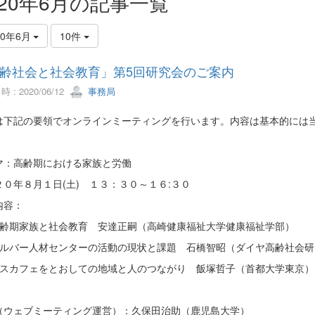
020年6月の記事一覧
20年6月
10件
齢社会と社会教育」第5回研究会のご案内
 : 2020/06/12
事務局
は下記の要領でオンラインミーティングを行います。内容は基本的には
マ：高齢期における家族と労働
２０年８月１日(土) １３：３０～１６:３０
内容：
) 高齢期家族と社会教育 安達正嗣（高崎健康福祉大学健康福祉学部）
) シルバー人材センターの活動の現状と課題 石橋智昭（ダイヤ高齢社会
) デスカフェをとおしての地域と人のつながり 飯塚哲子（首都大学東京）
（ウェブミーティング運営）：久保田治助（鹿児島大学）