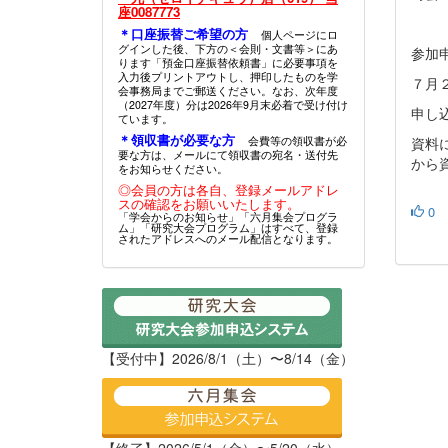
座0087773
＊口座振替ご希望の方
個人ページにロ
グインした後、下方の＜会則・文書等＞にあ
参加
ります「預金口座振替依頼書」に必要事項を
入力後プリントアウトし、押印したものを学
７月
会事務局までご郵送ください。なお、次年度
（2027年度）分は2026年9月末必着で受け付け
申し
ています。
＊領収書が必要な方
会費等の領収書が必
資料
要な方は、メールにて領収書の宛名・送付先
から
をお知らせください。
◎会員の方は各自、登録メールアドレ
スの確認をお願いいたします。
0
「学会からのお知らせ」「六月集会プログラ
ム」「研究大会プログラム」はすべて、登録
されたアドレスへのメール配信となります。
【受付中】2026/8/1（土）〜8/14（金）
【終了】2026/5/1（金）〜5/20（水）