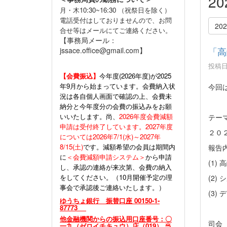
2
月・木10:30~16:30 （祝祭日を除く）
電話受付はしておりませんので、お問
20
合せ等はメールにてご連絡ください。
【事務局メール：
「高
jssace.office@gmail.com】
投稿日時
【会費振込】
今年度(
2026年度)が2025
年9月から始まっています。会費納入状
今回
況は各自個人画面で確認の上、会費未
納分と今年度分の会費の振込みをお願
いいたします。尚、
2026年度会費減額
テー
申請は受付終了しています。2027年度
２０
については2026年7/1(水)～2027年
8/15(土)
です。減額希望の会員は期間内
報告
に
＜会費減額申請システム＞
から申請
(1
し、承認の連絡が来次第、会費の納入
をしてください。（10月開催予定の理
(2
事会で承認後ご連絡いたします。）
(3
ゆうちょ銀行 振替口座 00150-1-
87773
他金融機関からの振込用口座番号：〇
司会
一九（ゼロイチキュウ）店（019） 当