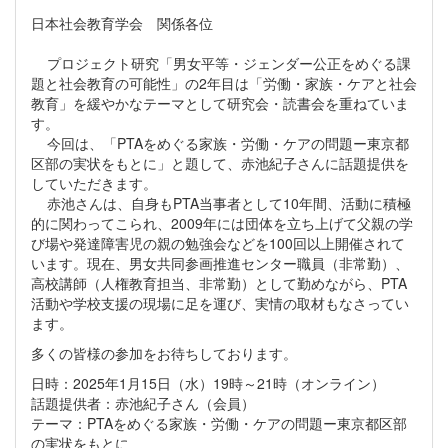
日本社会教育学会 関係各位
プロジェクト研究「男女平等・ジェンダー公正をめぐる課
題と社会教育の可能性」の2年目は「労働・家族・ケアと社会
教育」を緩やかなテーマとして研究会・読書会を重ねていま
す。
今回は、「PTAをめぐる家族・労働・ケアの問題ー東京都
区部の実状をもとに」と題して、赤池紀子さんに話題提供を
していただきます。
赤池さんは、自身もPTA当事者として10年間、活動に積極
的に関わってこられ、2009年には団体を立ち上げて父親の学
び場や発達障害児の親の勉強会などを100回以上開催されて
います。現在、男女共同参画推進センター職員（非常勤）、
高校講師（人権教育担当、非常勤）として勤めながら、PTA
活動や学校支援の現場に足を運び、実情の取材もなさってい
ます。
多くの皆様の参加をお待ちしております。
日時：2025年1月15日（水）19時～21時（オンライン）
話題提供者：赤池紀子さん（会員）
テーマ：PTAをめぐる家族・労働・ケアの問題ー東京都区部
の実状をもとに