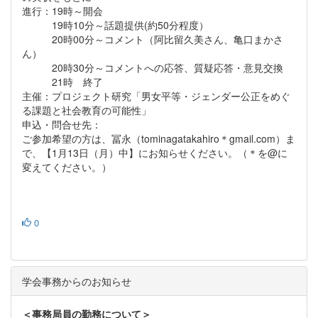
進行：19時～開会
19時10分～話題提供(約50分程度）
20時00分～コメント（阿比留久美さん、亀口まかさ
ん）
20時30分～コメントへの応答、質疑応答・意見交換
21時 終了
主催：プロジェクト研究「男女平等・ジェンダー公正をめぐ
る課題と社会教育の可能性」
申込・問合せ先：
ご参加希望の方は、冨永（tominagatakahiro＊gmail.com）ま
で、【1月13日（月）中】にお知らせください。（＊を@に
変えてください。）
0
学会事務からのお知らせ
＜事務局員の勤務について＞