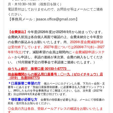
月・木10:30~16:30 （祝祭日を除く）
電話受付はしておりませんので、お問合せ等はメールにてご連絡
ください。
【事務局メール：jssace.office@gmail.com】
【会費振込】
今年度(
2026年度)が2025年9月から始まっています。
会費納入状況は各自個人画面で確認の上、会費未納分と今年度分
の会費の振込みをお願いいたします。尚、
2026年度会費減額申請
は受付終了しています。2027年度については2026年7/1(水)～2027
年8/15(土)
です。減額希望の会員は期間内に
＜会費減額申請システ
ム＞
から申請し、承認の連絡が来次第、会費の納入をしてくださ
い。（10月開催予定の理事会で承認後ご連絡いたします。）
ゆうちょ銀行 振替口座 00150-1-87773
他金融機関からの振込用口座番号：〇一九（ゼロイチキュウ）店
（019） 当座0087773
＊口座振替ご希望の方
個人ページにログインした後、下方の＜会則・文
書等＞にあります「預金口座振替依頼書」に必要事項を入力後プリントアウト
し、押印したものを学会事務局までご郵送ください。なお、次年度（2027年
度）分は2026年9月末必着で受け付けています。
＊領収書が必要な方
会費等の領収書が必要な方は、メールにて領収書の
宛名・送付先をお知らせください。
◎会員の方は各自、登録メールアドレスの確認をお願いいたしま
す。