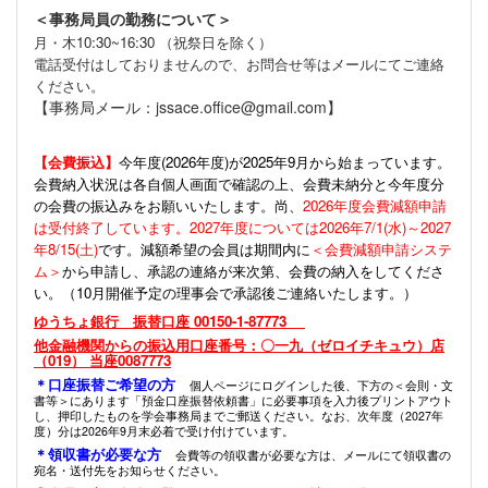
＜事務局員の勤務について＞
月・木10:30~16:30 （祝祭日を除く）
電話受付はしておりませんので、お問合せ等はメールにてご連絡
ください。
【事務局メール：jssace.office@gmail.com】
【会費振込】
今年度(
2026年度)が2025年9月から始まっています。
会費納入状況は各自個人画面で確認の上、会費未納分と今年度分
の会費の振込みをお願いいたします。尚、
2026年度会費減額申請
は受付終了しています。2027年度については2026年7/1(水)～2027
年8/15(土)
です。減額希望の会員は期間内に
＜会費減額申請システ
ム＞
から申請し、承認の連絡が来次第、会費の納入をしてくださ
い。（10月開催予定の理事会で承認後ご連絡いたします。）
ゆうちょ銀行 振替口座 00150-1-87773
他金融機関からの振込用口座番号：〇一九（ゼロイチキュウ）店
（019） 当座0087773
＊口座振替ご希望の方
個人ページにログインした後、下方の＜会則・文
書等＞にあります「預金口座振替依頼書」に必要事項を入力後プリントアウト
し、押印したものを学会事務局までご郵送ください。なお、次年度（2027年
度）分は2026年9月末必着で受け付けています。
＊領収書が必要な方
会費等の領収書が必要な方は、メールにて領収書の
宛名・送付先をお知らせください。