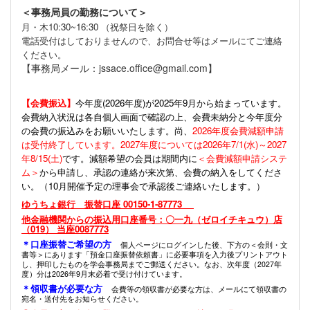
＜事務局員の勤務について＞
月・木10:30~16:30 （祝祭日を除く）
電話受付はしておりませんので、お問合せ等はメールにてご連絡
ください。
【事務局メール：jssace.office@gmail.com】
【会費振込】
今年度(
2026年度)が2025年9月から始まっています。
会費納入状況は各自個人画面で確認の上、会費未納分と今年度分
の会費の振込みをお願いいたします。尚、
2026年度会費減額申請
は受付終了しています。2027年度については2026年7/1(水)～2027
年8/15(土)
です。減額希望の会員は期間内に
＜会費減額申請システ
ム＞
から申請し、承認の連絡が来次第、会費の納入をしてくださ
い。（10月開催予定の理事会で承認後ご連絡いたします。）
ゆうちょ銀行 振替口座 00150-1-87773
他金融機関からの振込用口座番号：〇一九（ゼロイチキュウ）店
（019） 当座0087773
＊口座振替ご希望の方
個人ページにログインした後、下方の＜会則・文
書等＞にあります「預金口座振替依頼書」に必要事項を入力後プリントアウト
し、押印したものを学会事務局までご郵送ください。なお、次年度（2027年
度）分は2026年9月末必着で受け付けています。
＊領収書が必要な方
会費等の領収書が必要な方は、メールにて領収書の
宛名・送付先をお知らせください。