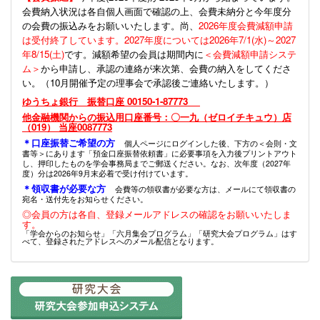
会費納入状況は各自個人画面で確認の上、会費未納分と今年度分
の会費の振込みをお願いいたします。尚、
2026年度会費減額申請
は受付終了しています。2027年度については2026年7/1(水)～2027
年8/15(土)
です。減額希望の会員は期間内に
＜会費減額申請システ
ム＞
から申請し、承認の連絡が来次第、会費の納入をしてくださ
い。（10月開催予定の理事会で承認後ご連絡いたします。）
ゆうちょ銀行 振替口座 00150-1-87773
他金融機関からの振込用口座番号：〇一九（ゼロイチキュウ）店
（019） 当座0087773
＊口座振替ご希望の方
個人ページにログインした後、下方の＜会則・文
書等＞にあります「預金口座振替依頼書」に必要事項を入力後プリントアウト
し、押印したものを学会事務局までご郵送ください。なお、次年度（2027年
度）分は2026年9月末必着で受け付けています。
＊領収書が必要な方
会費等の領収書が必要な方は、メールにて領収書の
宛名・送付先をお知らせください。
◎会員の方は各自、登録メールアドレスの確認をお願いいたしま
す。
「学会からのお知らせ」「六月集会プログラム」「研究大会プログラム」はす
べて、登録されたアドレスへのメール配信となります。