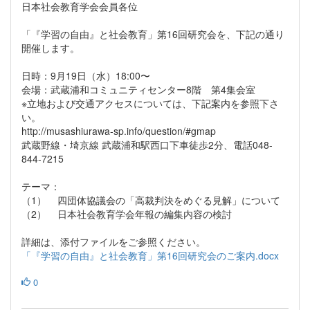
日本社会教育学会会員各位
「『学習の自由』と社会教育」第16回研究会を、下記の通り
開催します。
日時：9月19日（水）18:00〜
会場：武蔵浦和コミュニティセンター8階 第4集会室
※立地および交通アクセスについては、下記案内を参照下さ
い。
http://musashiurawa-sp.info/question/#gmap
武蔵野線・埼京線 武蔵浦和駅西口下車徒歩2分、電話048-
844-7215
テーマ：
（1） 四団体協議会の「高裁判決をめぐる見解」について
（2） 日本社会教育学会年報の編集内容の検討
詳細は、添付ファイルをご参照ください。
「『学習の自由』と社会教育」第16回研究会のご案内.docx
0