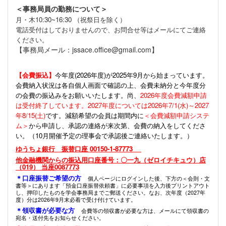
＜事務局員の勤務について＞
月・木10:30~16:30 （祝祭日を除く）
電話受付はしておりませんので、お問合せ等はメールにてご連絡
ください。
【事務局メール：jssace.office@gmail.com】
【会費振込】
今年度(
2026年度)が2025年9月から始まっています。
会費納入状況は各自個人画面で確認の上、会費未納分と今年度分
の会費の振込みをお願いいたします。尚、
2026年度会費減額申請
は受付終了しています。2027年度については2026年7/1(水)～2027
年8/15(土)
です。減額希望の会員は期間内に
＜会費減額申請システ
ム＞
から申請し、承認の連絡が来次第、会費の納入をしてくださ
い。（10月開催予定の理事会で承認後ご連絡いたします。）
ゆうちょ銀行 振替口座 00150-1-87773
他金融機関からの振込用口座番号：〇一九（ゼロイチキュウ）店
（019） 当座0087773
＊口座振替ご希望の方
個人ページにログインした後、下方の＜会則・文
書等＞にあります「預金口座振替依頼書」に必要事項を入力後プリントアウト
し、押印したものを学会事務局までご郵送ください。なお、次年度（2027年
度）分は2026年9月末必着で受け付けています。
＊領収書が必要な方
会費等の領収書が必要な方は、メールにて領収書の
宛名・送付先をお知らせください。