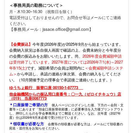
＜事務局員の勤務について＞
月・木10:30~16:30 （祝祭日を除く）
電話受付はしておりませんので、お問合せ等はメールにてご連絡
ください。
【事務局メール：jssace.office@gmail.com】
【会費振込】
今年度(
2026年度)が2025年9月から始まっています。
会費納入状況は各自個人画面で確認の上、会費未納分と今年度分
の会費の振込みをお願いいたします。尚、
2026年度会費減額申請
は受付終了しています。2027年度については2026年7/1(水)～2027
年8/15(土)
です。減額希望の会員は期間内に
＜会費減額申請システ
ム＞
から申請し、承認の連絡が来次第、会費の納入をしてくださ
い。（10月開催予定の理事会で承認後ご連絡いたします。）
ゆうちょ銀行 振替口座 00150-1-87773
他金融機関からの振込用口座番号：〇一九（ゼロイチキュウ）店
（019） 当座0087773
＊口座振替ご希望の方
個人ページにログインした後、下方の＜会則・文
書等＞にあります「預金口座振替依頼書」に必要事項を入力後プリントアウト
し、押印したものを学会事務局までご郵送ください。なお、次年度（2027年
度）分は2026年9月末必着で受け付けています。
＊領収書が必要な方
会費等の領収書が必要な方は、メールにて領収書の
宛名・送付先をお知らせください。