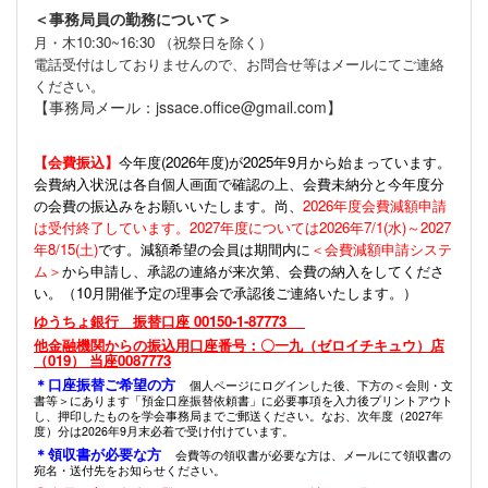
＜事務局員の勤務について＞
月・木10:30~16:30 （祝祭日を除く）
電話受付はしておりませんので、お問合せ等はメールにてご連絡
ください。
【事務局メール：jssace.office@gmail.com】
【会費振込】
今年度(
2026年度)が2025年9月から始まっています。
会費納入状況は各自個人画面で確認の上、会費未納分と今年度分
の会費の振込みをお願いいたします。尚、
2026年度会費減額申請
は受付終了しています。2027年度については2026年7/1(水)～2027
年8/15(土)
です。減額希望の会員は期間内に
＜会費減額申請システ
ム＞
から申請し、承認の連絡が来次第、会費の納入をしてくださ
い。（10月開催予定の理事会で承認後ご連絡いたします。）
ゆうちょ銀行 振替口座 00150-1-87773
他金融機関からの振込用口座番号：〇一九（ゼロイチキュウ）店
（019） 当座0087773
＊口座振替ご希望の方
個人ページにログインした後、下方の＜会則・文
書等＞にあります「預金口座振替依頼書」に必要事項を入力後プリントアウト
し、押印したものを学会事務局までご郵送ください。なお、次年度（2027年
度）分は2026年9月末必着で受け付けています。
＊領収書が必要な方
会費等の領収書が必要な方は、メールにて領収書の
宛名・送付先をお知らせください。